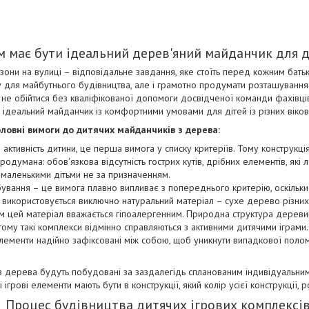
м має бути ідеальний дерев'яний майданчик для д
 зони на вулиці – відповідальне завдання, яке стоїть перед кожним бать
у для майбутнього будівництва, але і грамотно продумати розташування
не обійтися без кваліфікованої допомоги досвідченої команди фахівців к
и ідеальний майданчик із комфортними умовами для дітей із різних віков
ловні вимоги до дитячих майданчиків з дерева:
 активність дитини, це перша вимога у списку критеріїв. Тому конструкці
одумана: обов'язкова відсутність гострих кутів, дрібних елементів, які 
 маленькими дітьми не за призначенням.
рбування – це вимога плавно випливає з попереднього критерію, оскільк
 використовується виключно натуральний матеріал – сухе дерево різних
ям цей матеріал вважається гіпоалергенним. Природна структура дерев
 тому такі комплекси відмінно справляються з активними дитячими іграми.
 елементи надійно зафіксовані між собою, щоб уникнути випадкової поло
 з дерева будуть побудовані за заздалегідь спланованим індивідуальни
 ігрові елементи мають бути в конструкції, який колір усієї конструкції, 
Процес будівництва дитячих ігрових комплексі