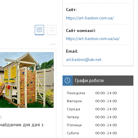
https://art-bastion.com.ua/
https://art-bastion.com.ua/ua/
art.bastion@ukr.net
Графік роботи
Понеділок
00:00
24:00
Вівторок
00:00
24:00
Середа
00:00
24:00
Четвер
00:00
24:00
1
майданчик для дачі з
Пʼятниця
00:00
24:00
Субота
00:00
24:00