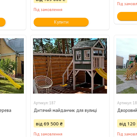
Під замов
Під замовлення
Купити
187
18
ерева
Дитячий майданчик для вулиці
Дворовий
від 69 500 ₴
від 120
Під замовлення
Під замов