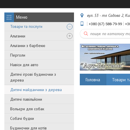
вул. 53 - тя Садова 2, Ки
+380 (67) 588-79-99
+3
Товари та послуги
Альтанки
Альтанки з барбекю
Перголи
Навіси для авто
Дитячі ігрові будиночки з
Головна
Товари т
дерева
Дитячі майданчики з дерева
Дитячі павільйони
Вольєри для собак
Собачі будки
Будиночки для котів