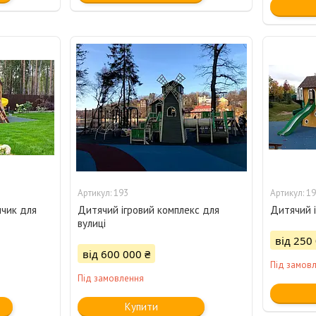
193
19
нчик для
Дитячий ігровий комплекс для
Дитячий і
вулиці
від 250
від 600 000 ₴
Під замов
Під замовлення
Купити