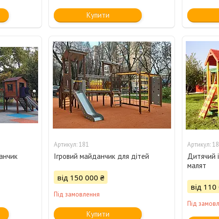
Купити
181
18
анчик
Ігровий майданчик для дітей
Дитячий 
малят
від 150 000 ₴
від 110
Під замовлення
Під замов
Купити