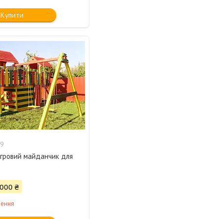
Купити
9
ігровий майданчик для
 000 ₴
лення