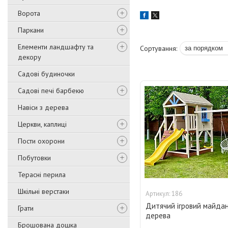
Ворота
Паркани
Елементи ландшафту та
декору
Садові будиночки
Садові печі барбекю
Навіси з дерева
Церкви, каплиці
Пости охорони
Побутовки
Терасні перила
Шкільні верстаки
186
Дитячий ігровий майдан
Грати
дерева
Брошована дошка