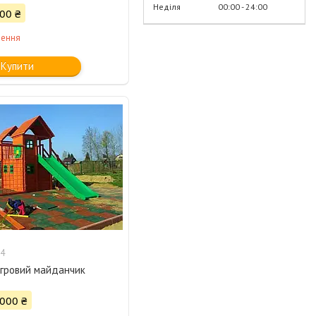
Неділя
00:00
24:00
00 ₴
лення
Купити
4
ігровий майданчик
 000 ₴