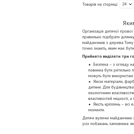
Яки
Організація дитячої ігрової
правильно підібрати ділянк
майданчиків з дерева.Тому 
точно знають, яким має бут
Прийнято виділяти три го
Безпека – з огляду на
повинна бути ретельно пр
можуть бути використані
Якісні матеріали, фа
дитини. Для будівництва
екологічним властивост
властивостей міцності, а
Якість кріплень – всі
моменти.
Дитячі вуличні майданчики
усіх побажань замовника: які