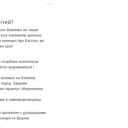
ітей?
ком. Важливо не тільки
 всіх елементів дитячих
омпанії Арт Бастіон, які
их груп.
я подібних комплексів
легко відриваються і
и впливає на безпеку
 порід. Завдяки
ини гарантує збереження
мки в найневідповідніші
м проектом з урахуванням
розміри та форми.
в