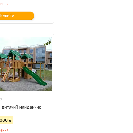
лення
Купити
2
 дитячий майданчик
 000 ₴
лення