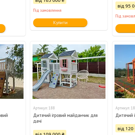
від 165 000 ₴
від 95 0
Під замовлення
Під замов
Купити
188
18
овий
Дитячий ігровий майданчик для
Дитячий 
дачі
від 120
від 109 000 ₴