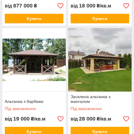
877 000
18 000
від
₴
від
₴/кв.м
Купити
Купити
Засклена альтанка з
Альтанка з барбекю
мангалом
Під замовлення
Під замовлення
19 000
28 000
від
₴/кв.м
від
₴/кв.м
Купити
Купити