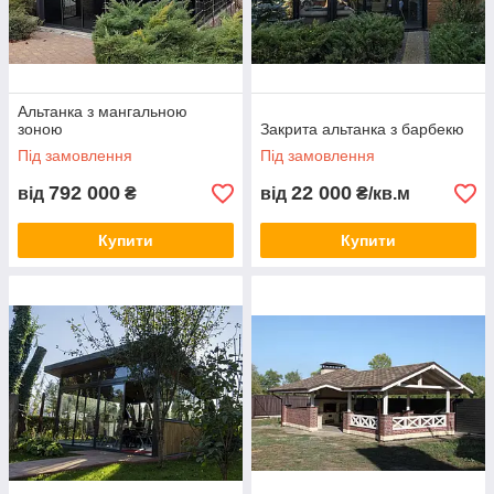
Альтанка з мангальною
зоною
Закрита альтанка з барбекю
Під замовлення
Під замовлення
792 000
22 000
від
₴
від
₴/кв.м
Купити
Купити