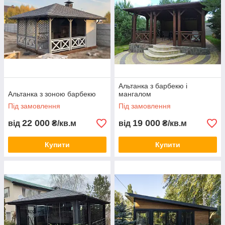
Альтанка з барбекю і
Альтанка з зоною барбекю
мангалом
Під замовлення
Під замовлення
22 000
19 000
від
₴/кв.м
від
₴/кв.м
Купити
Купити