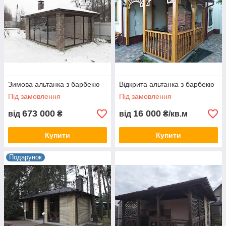
Зимова альтанка з барбекю
Відкрита альтанка з барбекю
Під замовлення
Під замовлення
673 000
16 000
від
₴
від
₴/кв.м
Купити
Купити
Подарунок