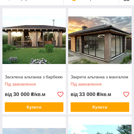
Засклена альтанка з барбекю
Закрита альтанка з мангалом
Під замовлення
Під замовлення
30 000
33 000
від
₴/кв.м
від
₴/кв.м
Купити
Купити