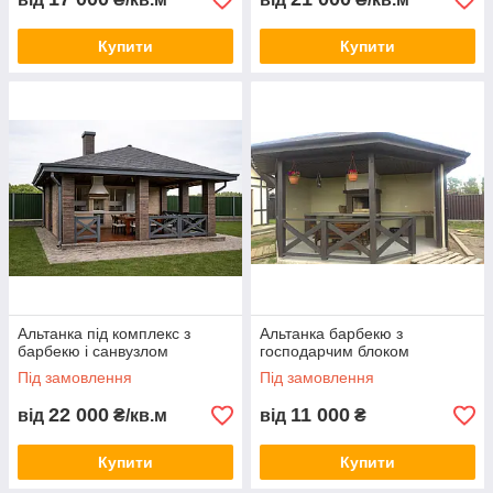
Купити
Купити
Альтанка під комплекс з
Альтанка барбекю з
барбекю і санвузлом
господарчим блоком
Під замовлення
Під замовлення
22 000
11 000
від
₴/кв.м
від
₴
Купити
Купити