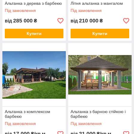
Альтанка з дерева з барбекю
Літня альтанка з мангалом
Під замовлення
Під замовлення
285 000
210 000
від
₴
від
₴
Купити
Купити
Альтанка з комплексом
Альтанка з барною стійкою і
барбекю
барбекю
Під замовлення
Під замовлення
17 000
21 000
від
₴/кв.м
від
₴/кв.м