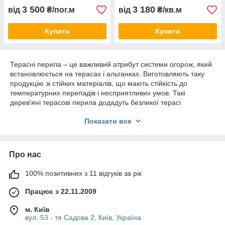
3 500
3 180
від
₴/пог.м
від
₴/кв.м
Купити
Купити
Терасні перила – це важливий атрибут системи огорож, який
встановлюється на терасах і альтанках. Виготовляють таку
продукцію зі стійких матеріалів, що мають стійкість до
температурних перепадів і несприятливих умов. Такі
дерев'яні
терасові перила
додадуть безликої терасі
індивідуальності і вираженої стилістики.
Показати все
Головне завдання представленої конструкції – безпечні
переміщення. Також дерев'яні
терасових перила є стильним
елементом декору.
Про нас
Виготовляється конструкція з популярних видів деревини, які
підходять для установки у вуличних умовах. Зазвичай це дуб,
100% позитивних з 11 відгуків за рік
сосна або модрина. Деревину вважають шляхетним
матеріалом, що дозволяє обробляти її будь-якими
Працює з 22.11.2009
способами і створювати огорожі незвичайної форми.
Які переваги мають терасових перила
м. Київ
вул. 53 - тя Садова 2, Київ, Україна