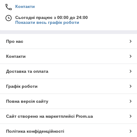
Дерев'яні огородження славляться відмінними
Контакти
експлуатаційними параметрами і наступними
перевагами:
Сьогодні працює з 00:00 до 24:00
висока міцність;
Показати весь графік роботи
зносостійкість;
стійкість до температурних перепадів, вологи і
Про нас
корозії;
легка вага;
Контакти
нескладний монтаж;
простий догляд;
Доставка та оплата
естетичні показники;
стійкість до морозів;
Графік роботи
стійкість до механічних впливів;
Повна версія сайту
використання екологічно чистих матеріалів.
Також огородження мають стильний, привабливий і
оригінальний зовнішній вигляд. Для виробництва
Сайт створено на маркетплейсі
Prom.ua
використовуються якісні та міцні матеріали, які простоять
тривалий період. Щоб виріб гармонійно вписався у сучасний
Політика конфіденційності
або класичний інтер'єр, треба правильно вибрати дизайн