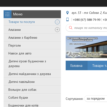
вул. 53 - тя Садова 2, Ки
+380 (67) 588-79-99
+3
Товари та послуги
Альтанки
Альтанки з барбекю
Перголи
Навіси для авто
Дитячі ігрові будиночки з
Головна
Товари т
дерева
Дитячі майданчики з дерева
Дитячі павільйони
Вольєри для собак
Собачі будки
Будиночки для котів