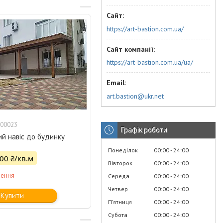
https://art-bastion.com.ua/
https://art-bastion.com.ua/ua/
art.bastion@ukr.net
00023
Графік роботи
й навіс до будинку
Понеділок
00:00
24:00
500 ₴/кв.м
Вівторок
00:00
24:00
лення
Середа
00:00
24:00
Четвер
00:00
24:00
Купити
Пʼятниця
00:00
24:00
Субота
00:00
24:00