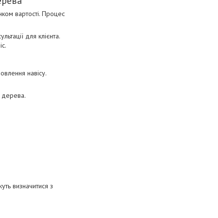
ерева
ком вартості. Процес
льтації для клієнта.
іс.
овлення навісу.
з дерева.
уть визначитися з