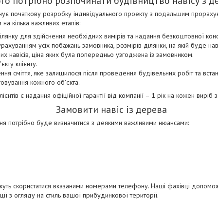
ого потрібно розпочинати будівництво навісу з д
онує початкову розробку індивідуального проекту з подальшим прорахун
на кілька важливих етапів:
ділянку для здійснення необхідних вимірів та надання безкоштовної консу
рахуванням усіх побажань замовника, розмірів ділянки, на якій буде нав
их навісів, ціна яких була попередньо узгоджена із замовником.
єкту клієнту.
ня сміття, яке залишилося після проведення будівельних робіт та встан
говування кожного об'єкта.
нтів є надання офіційної гарантії від компанії – 1 рік на кожен виріб 
Замовити навіс із дерева
я потрібно буде визначитися з деякими важливими нюансами:
жуть скористатися вказаними номерами телефону. Наші фахівці допомож
ії з огляду на стиль вашої прибудинкової території.