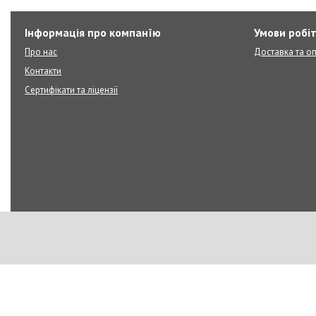
Інформація про компанїю
Умови робі
Про нас
Доставка та о
Контакти
Сертифікати та ліцензії