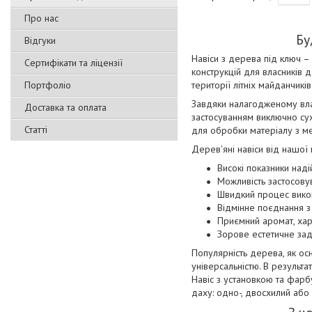
Про нас
Бу
Відгуки
Навіси з дерева під ключ –
Сертифікати та ліцензії
конструкцій для власників д
Портфоліо
території літніх майданчикі
Завдяки налагодженому влас
Доставка та оплата
застосуванням виключно сух
Статті
для обробки матеріалу з ме
Дерев'яні навіси від нашої 
Високі показники наді
Можливість застосову
Швидкий процес викон
Відмінне поєднання 
Приємний аромат, хар
Зорове естетичне за
Популярність дерева, як ос
універсальністю. В результа
Навіс з установкою та фарб
даху: одно-, двосхилий або