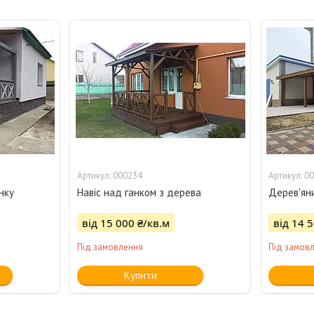
000234
00
нку
Навіс над ганком з дерева
Дерев'яни
від 15 000 ₴/кв.м
від 14 
Під замовлення
Під замов
Купити