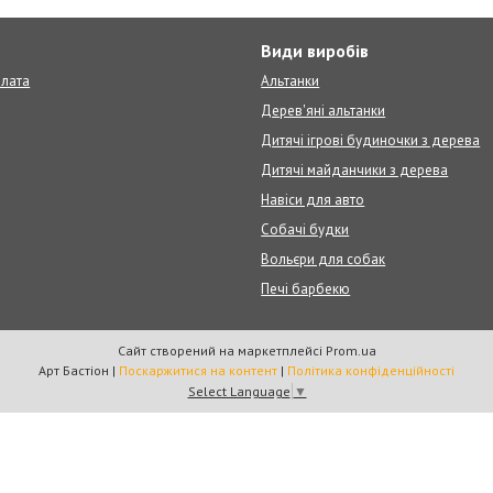
т
Види виробів
плата
Альтанки
Дерев'яні альтанки
Дитячі ігрові будиночки з дерева
Дитячі майданчики з дерева
Навіси для авто
Собачі будки
Вольєри для собак
Печі барбекю
Сайт створений на маркетплейсі
Prom.ua
Арт Бастіон |
Поскаржитися на контент
|
Політика конфіденційності
Select Language
▼