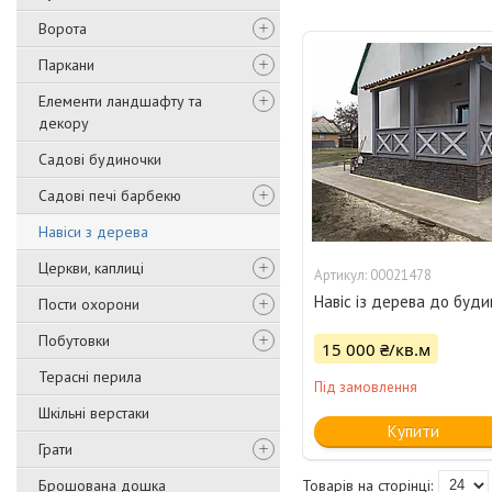
Ворота
Паркани
Елементи ландшафту та
декору
Садові будиночки
Садові печі барбекю
Навіси з дерева
Церкви, каплиці
00021478
Навіс із дерева до буди
Пости охорони
Побутовки
15 000 ₴/кв.м
Терасні перила
Під замовлення
Шкільні верстаки
Купити
Грати
Брошована дошка