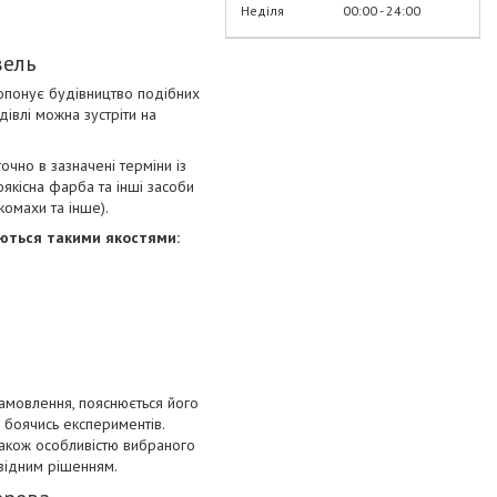
Неділя
00:00
24:00
вель
пропонує будівництво подібних
дівлі можна зустріти на
чно в зазначені терміни із
якісна фарба та інші засоби
комахи та інше).
яються такими якостями:
замовлення, пояснюється його
е боячись експериментів.
також особливістю вибраного
овідним рішенням.