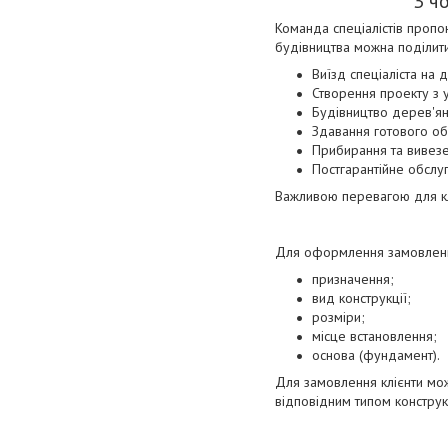
З ч
Команда спеціалістів проп
будівництва можна поділити 
Виїзд спеціаліста на 
Створення проекту з у
Будівництво дерев'ян
Здавання готового об'
Прибирання та вивезен
Постгарантійне обслу
Важливою перевагою для кліє
Для оформлення замовленн
призначення;
вид конструкції;
розміри;
місце встановлення;
основа (фундамент).
Для замовлення клієнти мо
відповідним типом конструкц