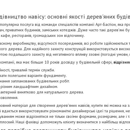
дівництво навісу: основні якості дерев'яних буді
 популярна послуга від команди спеціалістів компанії Арт-Бастіон, яка 
ач, приватних будинків, заміських котеджів. Дуже часто такі дерев'яні бу
в кафе, ресторанів, громадських зон відпочинку.
ному виробництву, відсутності посередників, всі роботи здійснюються то
ого дерева. Для надійного захисту конструкцій використовується високо
тою подальшого захисту від негативного впливу ззовні (погодні умови, 
компанії, яка має більше 10 років досвіду у будівельній сфері,
відрізн
йності, тривалий термін служби.
вати полегшені варіанти фундаменту.
ання запланованих будівельних робіт.
з різним ландшафтним дизайном.
актерний винятково для натурального дерева.
доволення.
новний матеріал для створення дерев'яних навісів, купити які можна на 
ті вдається використовувати різноманітні дизайнерські ідеї та рішення, н
уванням може відрізнятися не тільки своїми формами, розмірами, але і 
 плоский. Наші фахівці допоможуть клієнту визначитися з найбільш відп