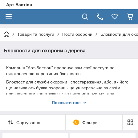
Арт Бастіон
Товари та послуги
Пости охорони
Блокпости для ох
Блокпости для охорони з дерева
Компанія "Арт-Бастіон" пропонує вам свої послуги по
виготовленню дерев'яних блокпостів.
Блокпост
для служби охорони і спостереження, або, як його
ще називають будка охорони - це універсальна за своїм
призначенням конструкція, яка використовується для
охорони і контролю доступу на територію промислових і
Показати все
комерційних об'єктів.
Сортування
0
Фільтри