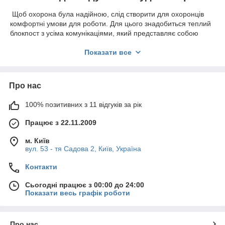
Щоб охорона була надійною, слід створити для охоронців
комфортні умови для роботи. Для цього знадобиться теплий
блокпост з усіма комунікаціями, який представляє собою
невелика споруда типу блок-контейнера на металевому
каркасі з профільних сталевих труб, покритих
алкідної
Показати все
антикорозійного
грунтовкою
.
В залежності від числа співробітників вибирається
будка певних розмірів:
Про нас
для одного охоронця підійде компактний
пост
100% позитивних з 11 відгуків за рік
охорони, купити
який можна порівняно недорого, так як
його площа невелика: від 2,25 до 6,25 квадратних
Працює з 22.11.2009
метрів.
щоб співробітники, які чергують цілодобово в
м. Київ
вул. 53 - тя Садова 2, Київ, Україна
диспетчерській або на прохідній, почували себе
комфортно і добре працювали, наші клієнти
Контакти
замовляють
виготовлення постів охорони
, в яких
передбачена кімната для відпочинку, пункт відео і
Сьогодні працює з 00:00 до 24:00
візуального спостереження, а також санвузол та інші
Показати весь графік роботи
необхідні приміщення.
Особливості постів охорони
Про нас