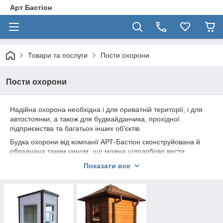
Арт Бастіон
Товари та послуги
Пости охорони
Пости охорони
Надійна охорона необхідна і для приватній території, і для
автостоянки, а також для будмайданчика, прохідної
підприємства та багатьох інших об'єктів.
Будка охорони
від компанії АРТ-Бастіон сконструйована й
обладнана таким чином, що можна цілодобово вести
спостереження, а, в разі необхідності, припиняти
Показати все
протиправні дії.
Мобільні
пости охорони
, виготовлені нашими фахівцями, з
урахуванням вимог замовників, що мають максимальний
огляд і відповідне технічне оснащення.