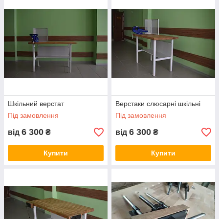
або гребінок. Прийнято розрізняти столярні верстати для
обробки виробів з дерева, і столярні столи для роботи з
металом. Відмінність у притискних механізмах. На верстатах
для обробки металу додатково встановлюються слюсарні
лещата і спеціальний захисний екран, який забезпечує
захист поруч працюючого учня.
Шкільний верстат
Верстаки слюсарні шкільні
Під замовлення
Під замовлення
6 300
6 300
від
₴
від
₴
Купити
Купити