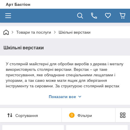
Арт Бастіон
Товари та послуги
Шкільні верстаки
Шкільні верстаки
У столярній майстерні для обробки виробів з дерева і металу
використовують столярні верстаки. Верстак – це таке
пристосування, яке обладнане спеціальними лещатами і
упорами, а так само може мати ящик для зберігання
інструменту та сировини. За структурою столярний верстак
виглядає як стіл з кришкою з твердої породи дерева та
Показати все
підверстаччям, яке має дві пов'язані між собою металевою
полицею стійки.
Іноді в задній частині дерев'яної кришки роблять поздовжню
Сортування
0
Фільтри
западину, це дозволяє зберігати дрібні деталі та інструменти.
Дерев'яний щит має товщину 50 мм і оснащений
спеціальними отворами, які призначені для установки чурок