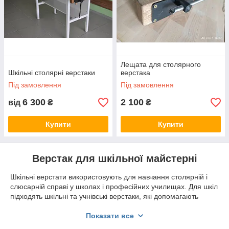
Лещата для столярного
Шкільні столярні верстаки
верстака
Під замовлення
Під замовлення
6 300
2 100
від
₴
₴
Купити
Купити
Верстак для шкільної майстерні
Шкільні верстати використовують для навчання столярній і
слюсарній справі у школах і професійних училищах. Для шкіл
підходять шкільні та учнівські верстаки, які допомагають
навчитися працювати з деревом і металом, встановлювати
різні упори та струбцини. Завдяки верстата столярній
Показати все
шкільного учні можуть оволодіти основними навичками