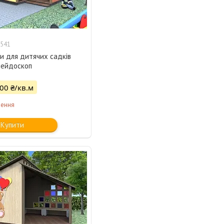
541
и для дитячих садків
лейдоскоп
500 ₴/кв.м
лення
Купити