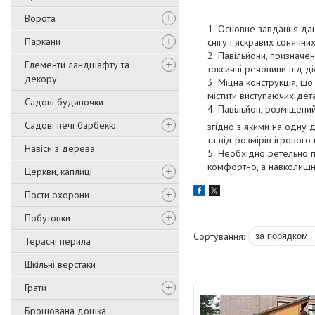
Ворота
Основне завдання дан
Паркани
снігу і яскравих сонячн
Павільйони, призначен
Елементи ландшафту та
токсичні речовини під ді
декору
Міцна конструкція, що
містити виступаючих дет
Садові будиночки
Павільйон, розміщений
Садові печі барбекю
згідно з якими на одну 
та від розмірів ігрового
Навіси з дерева
Необхідно ретельно п
комфортно, а навколишня
Церкви, каплиці
Пости охорони
Побутовки
Терасні перила
Шкільні верстаки
Грати
Брошована дошка