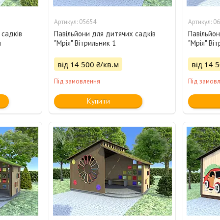
05654
06
 садків
Павільйони для дитячих садків
Павільйон
и
"Мрія" Вітрильник 1
"Мрія" Ві
від 14 500 ₴/кв.м
від 14 
Під замовлення
Під замов
Купити