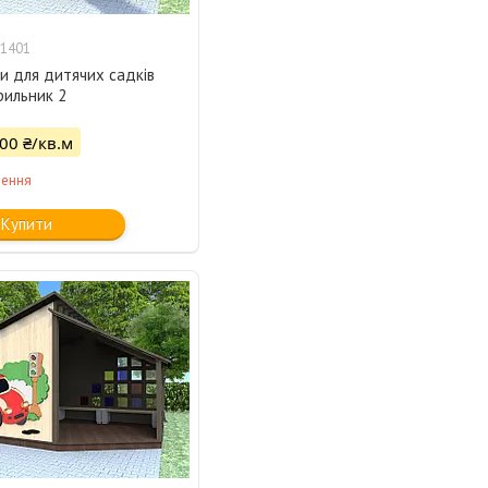
1401
и для дитячих садків
трильник 2
500 ₴/кв.м
лення
Купити