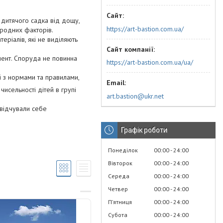
 дитячого садка від дощу,
https://art-bastion.com.ua/
иродних факторів.
еріалів, які не виділяють
мент. Споруда не повинна
https://art-bastion.com.ua/ua/
і з нормами та правилами,
чисельності дітей в групі
art.bastion@ukr.net
 відчували себе
Графік роботи
Понеділок
00:00
24:00
Вівторок
00:00
24:00
Середа
00:00
24:00
Четвер
00:00
24:00
Пʼятниця
00:00
24:00
Субота
00:00
24:00