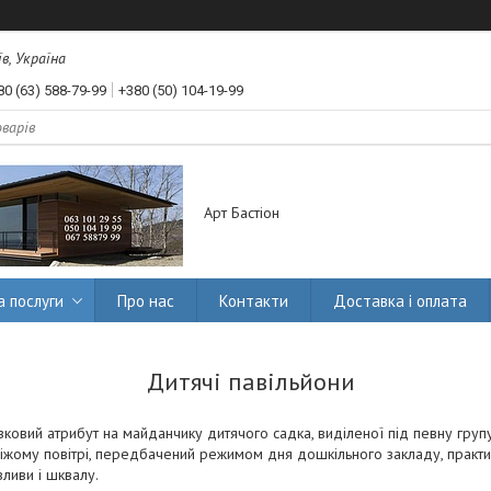
їв, Україна
80 (63) 588-79-99
+380 (50) 104-19-99
Арт Бастіон
а послуги
Про нас
Контакти
Доставка і оплата
Дитячі павільйони
зковий атрибут на майданчику дитячого садка, виділеної під певну груп
іжому повітрі, передбачений режимом дня дошкільного закладу, практи
зливи і шквалу.