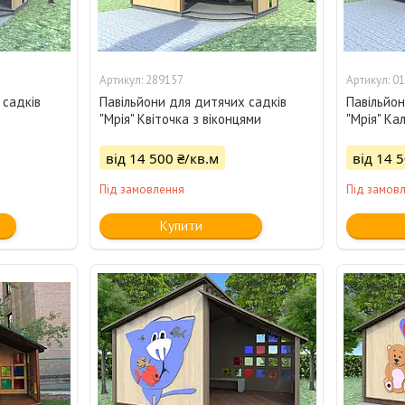
289157
01
 садків
Павільйони для дитячих садків
Павільйон
"Мрія" Квіточка з віконцями
"Мрія" Ка
від 14 500 ₴/кв.м
від 14 
Під замовлення
Під замов
Купити