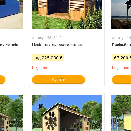
5848410
19
чих садків
Навіс для дитячого садка
Павільйон
від 225 000 ₴
67 200 
Під замовлення
Під замов
Купити