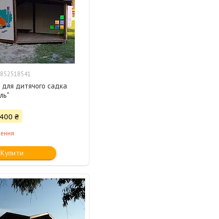
852518541
 для дитячого садка
ль"
 400 ₴
лення
Купити