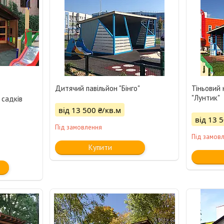
Дитячий павільйон "Бінго"
Тіньовий 
"Лунтик"
 садків
від 13 500 ₴/кв.м
від 13 
Під замовлення
Під замов
Купити