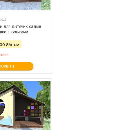
512
и для дитячих садків
шко з кульками
500 ₴/кв.м
лення
Купити