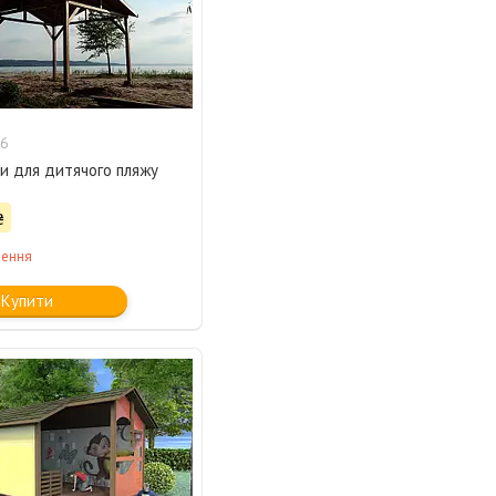
6
и для дитячого пляжу
₴
лення
Купити