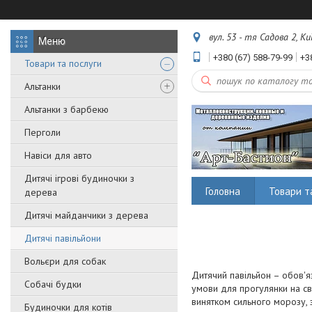
вул. 53 - тя Садова 2, Ки
+380 (67) 588-79-99
+3
Товари та послуги
Альтанки
Альтанки з барбекю
Перголи
Навіси для авто
Дитячі ігрові будиночки з
Головна
Товари т
дерева
Дитячі майданчики з дерева
Дитячі павільйони
Вольєри для собак
Дитячий павільйон – обов'я
Собачі будки
умови для прогулянки на св
винятком сильного морозу, 
Будиночки для котів