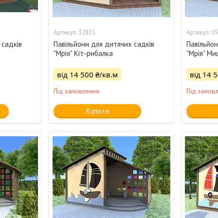
32815
05
 садків
Павільйони для дитячих садків
Павільйон
"Мрія" Кіт-рибалка
"Мрія" Ми
від 14 500 ₴/кв.м
від 14 
Під замовлення
Під замов
Купити