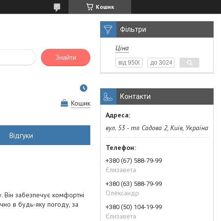
Кошик
Фільтри
Ціна
Знайти
Контакти
Кошик
вул. 53 - тя Садова 2, Київ, Україна
Відгуки
+380 (67) 588-79-99
Єлизавета
+380 (63) 588-79-99
Олександр
у. Він забезпечує комфортні
чно в будь-яку погоду, за
+380 (50) 104-19-99
Єлизавета