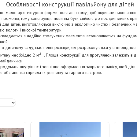
Особливості конструкції павільйону для дітей
ої малої архітектурної форми полягає в тому, щоб вкривати вихованців
их променів, тому конструкція повинна бути стійкою до несприятливих пр
і для дітей, виготовляються виключно з екологічно чистих і безпечних мат
єю вологи і високої температури.
 складається з надійно сполучених елементів, встановлюється на фунда
алей.
 в дитячому саду, має певні розміри, які розраховуються у відповідност
2
дитину необхідно 2 м
. Площа конструкції для прогулянок залежить від 
 майданчика.
родумати внутрішнє і зовнішнє оформлення закритого навісу, щоб діти
 обстановка сприяла їх розвитку та гарного настрою.