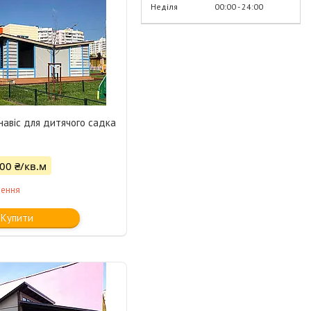
Неділя
00:00
24:00
навіс для дитячого садка
500 ₴/кв.м
лення
Купити