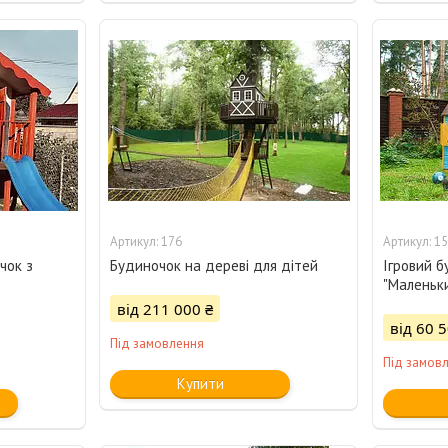
176
15
чок з
Будиночок на дереві для дітей
Ігровий б
"Маленьк
від 211 000 ₴
від 60 5
Під замовлення
Під замов
Купити