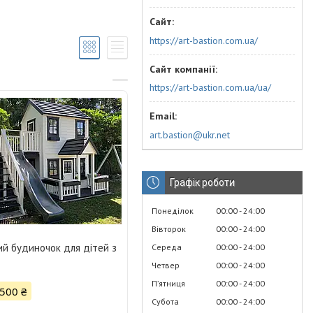
https://art-bastion.com.ua/
https://art-bastion.com.ua/ua/
art.bastion@ukr.net
Графік роботи
Понеділок
00:00
24:00
Вівторок
00:00
24:00
ий будиночок для дітей з
Середа
00:00
24:00
Четвер
00:00
24:00
Пʼятниця
00:00
24:00
 500 ₴
Субота
00:00
24:00