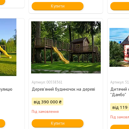
Купити
00558361
51
вулицю
Дерев'яний будиночок на дереві
Дитячий 
"Дамбо"
від 390 000 ₴
від 119
Під замовлення
Під замов
Купити