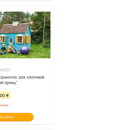
46003
удиночок для хлопчиків
ий принц"
00 ₴
лення
Купити