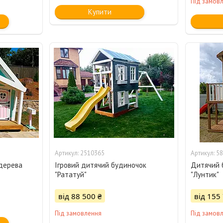
Під замов
Купити
2510365
58
 дерева
Ігровий дитячий будиночок
Дитячий 
"Рататуй"
"Лунтик"
від 88 500 ₴
від 155
Під замовлення
Під замов