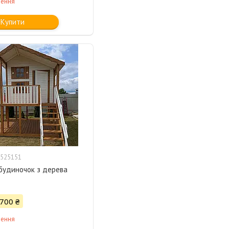
лення
Купити
525151
будиночок з дерева
 700 ₴
лення