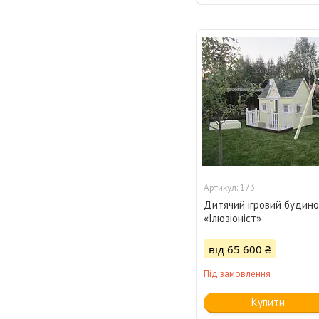
173
Дитячий ігровий будин
«Ілюзіоніст»
від 65 600 ₴
Під замовлення
Купити