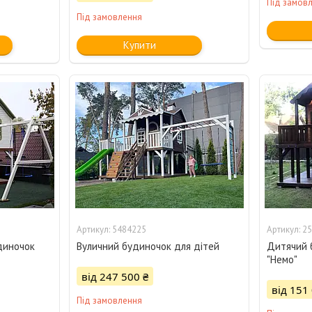
Під замов
Під замовлення
Купити
5484225
25
диночок
Вуличний будиночок для дітей
Дитячий 
"Немо"
від 247 500 ₴
від 151
Під замовлення