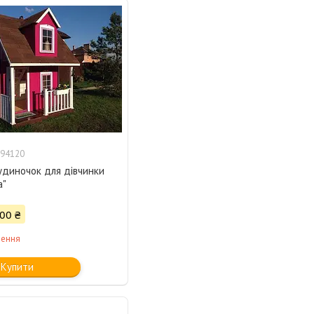
94120
удиночок для дівчинки
а"
00 ₴
лення
Купити