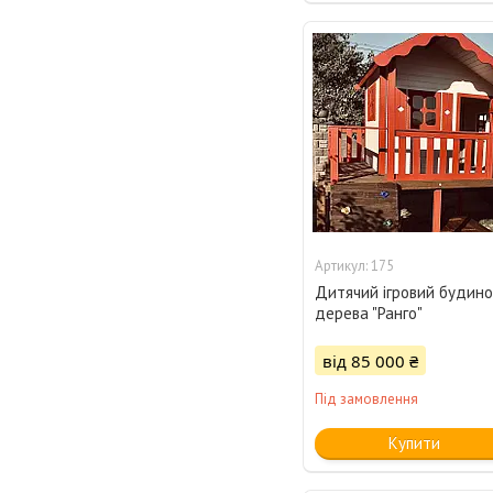
175
Дитячий ігровий будино
дерева "Ранго"
від 85 000 ₴
Під замовлення
Купити