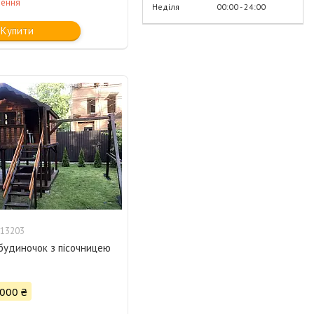
лення
Неділя
00:00
24:00
Купити
13203
будиночок з пісочницею
 000 ₴