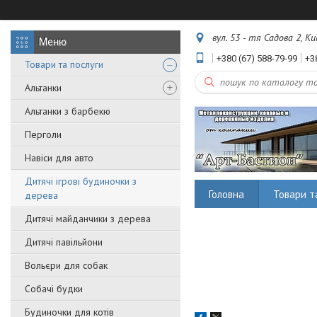
вул. 53 - тя Садова 2, Ки
+380 (67) 588-79-99
+3
Товари та послуги
Альтанки
Альтанки з барбекю
Перголи
Навіси для авто
Дитячі ігрові будиночки з
Головна
Товари т
дерева
Дитячі майданчики з дерева
Дитячі павільйони
Вольєри для собак
Собачі будки
Будиночки для котів