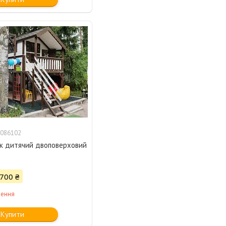
086102
к дитячий двоповерховий
 700 ₴
лення
Купити