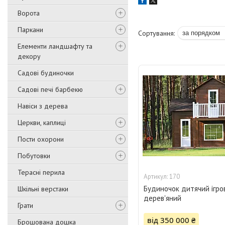
Ворота
Паркани
Елементи ландшафту та
декору
Садові будиночки
Садові печі барбекю
Навіси з дерева
Церкви, каплиці
Пости охорони
Побутовки
Терасні перила
170
Будиночок дитячий ігро
Шкільні верстаки
дерев'яний
Грати
від 350 000 ₴
Брошована дошка