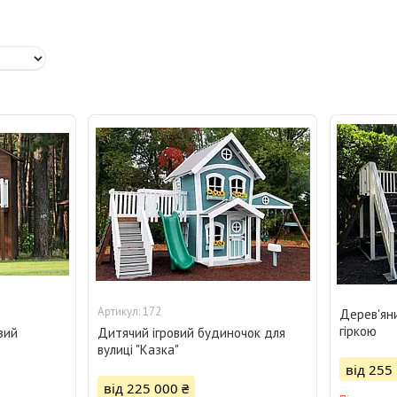
172
Дерев'ян
гіркою
вий
Дитячий ігровий будиночок для
вулиці "Казка"
від 255
від 225 000 ₴