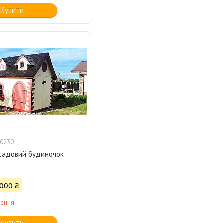
Купити
0230
садовий будиночок
 000 ₴
лення
Купити