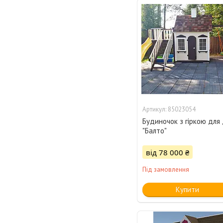
85023054
Будиночок з гіркою для 
"Балто"
від 78 000 ₴
Під замовлення
Купити