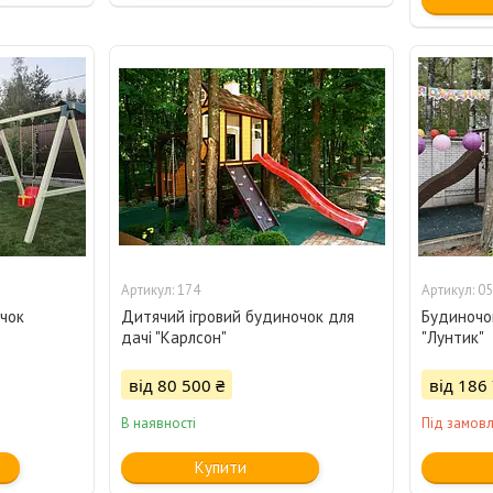
174
05
очок
Дитячий ігровий будиночок для
Будиночо
дачі "Карлсон"
"Лунтик"
від 80 500 ₴
від 186
В наявності
Під замов
Купити