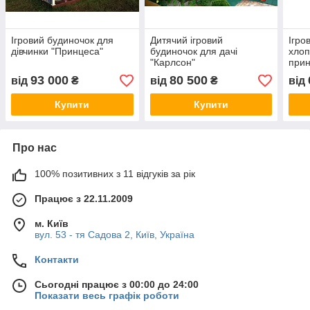
Ігровий будиночок для
Дитячий ігровий
Ігро
дівчинки "Принцеса"
будиночок для дачі
хлоп
"Карлсон"
прин
93 000
80 500
від
₴
від
₴
від
Купити
Купити
Про нас
100% позитивних з 11 відгуків за рік
Працює з 22.11.2009
м. Київ
вул. 53 - тя Садова 2, Київ, Україна
Контакти
Сьогодні працює з 00:00 до 24:00
Показати весь графік роботи