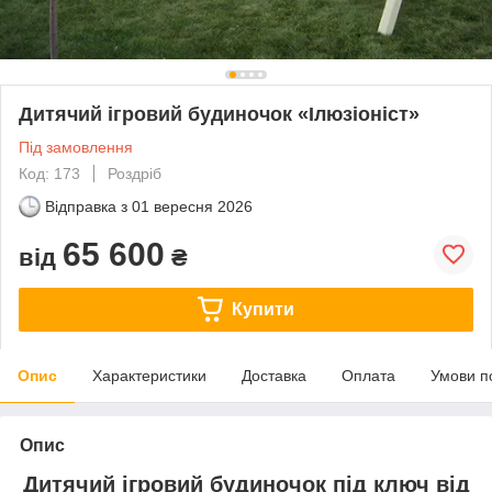
Дитячий ігровий будиночок «Ілюзіоніст»
Під замовлення
Код: 173
Роздріб
Відправка з
01 вересня 2026
65 600
від
₴
Купити
Опис
Характеристики
Доставка
Оплата
Умови п
Опис
Дитячий ігровий будиночок під ключ від