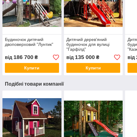
Будиночок дитячий
Дитячий дерев'яний
Дитя
двоповерховий "Лунтик"
будиночок для вулиці
буди
"Гарфілд"
"Каз
186 700
135 000
від
₴
від
₴
від
Купити
Купити
Подібні товари компанії