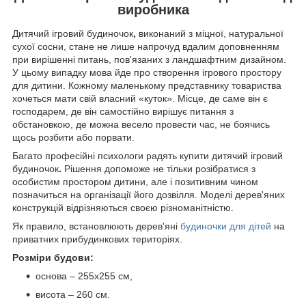
виробника
Дитячий ігровий будиночок
,
виконаний з міцної, натуральної
сухої сосни, стане не лише напрочуд вдалим доповненням
при вирішенні питань, пов'язаних з ландшафтним дизайном.
У цьому випадку мова йде про створення ігрового простору
для дитини. Кожному маленькому представнику товариства
хочеться мати свій власний «куток». Місце, де саме він є
господарем, де він самостійно вирішує питання з
обстановкою, де можна весело провести час, не боячись
щось розбити або порвати.
Багато професійні психологи радять купити дитячий ігровий
будиночок
.
Рішення допоможе не тільки розібратися з
особистим простором дитини, але і позитивним чином
позначиться на організації його дозвілля. Моделі дерев'яних
конструкцій відрізняються своєю різноманітністю.
Як правило, встановлюють дерев'яні
будиночки для дітей
на
приватних прибудинкових територіях.
Розміри будови:
основа – 255х255 см,
висота – 260 см.