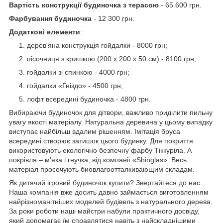
Вартість конструкції будиночка з терасою
- 65 600 грн.
Фарбування будиночка
- 12 300 грн.
Додаткові елементи
:
дерев'яна конструкція гойдалки - 8000 грн;
пісочниця з кришкою (200 х 200 х 50 см) - 8100 грн;
гойдалки зі спинкою - 4000 грн;
гойдалки «Гніздо» - 4500 грн;
лофт всередині будиночка - 4800 грн.
Вибираючи будиночок для дітвори, важливо приділити пильну
увагу якості матеріалу. Натуральна деревина у цьому випадку
виступає найбільш вдалим рішенням. Імітація бруса
всередині створює затишок цього будинку. Для покриття
використовують екологічно безпечну фарбу Тіккуріла. А
покрівля – м'яка і гнучка, від компанії «Shinglas». Весь
матеріал просочують биовлагоотталкивающим складам.
Як дитячий ігровий будиночок купити? Звертайтеся до нас.
Наша компанія вже досить давно займається виготовленням
найрізноманітніших моделей будівель з натурального дерева.
За роки роботи наші майстри набули практичного досвіду,
який допомагає їм справлятися навіть з найскладнішими