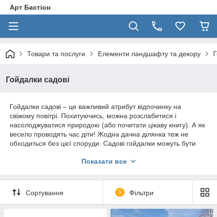
Арт Бастіон
Товари та послуги
Елементи ландшафту та декору
Г
Гойдалки садові
Гойдалки садові
– це важливий атрибут відпочинку на
свіжому повітрі. Похитуючись, можна розслабитися і
насолоджуватися природою (або почитати цікаву книгу). А як
весело проводять час діти! Жодна дачна ділянка теж не
обходиться без цієї споруди. Садові гойдалки можуть бути
самих різних конструкцій.
Показати все
Для їх виготовлення застосовують різні матеріали:
дерево;
метал;
Сортування
0
Фільтри
пластик.