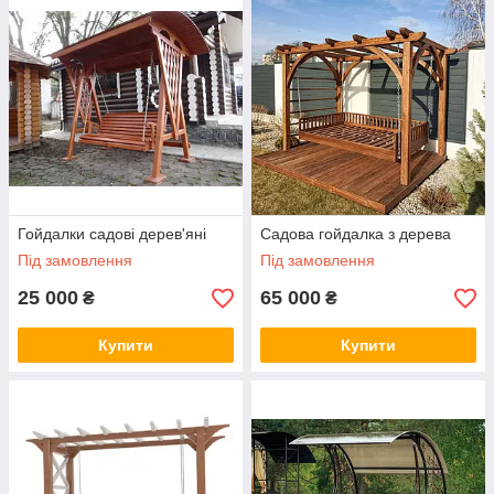
Стиль виконання гойдалок також різний, тому підібрати виріб
на свій смак не складе праці. Це і м'які гойдалки-диванчики,
які допоможуть створити затишний куточок для приємного
відпочинку. Їх можна підвісити на терасі біля будинку. Такий
відпочинок сподобається і дорослим, і дітворі.
Є й дерев'яні гойдалки-лавки. Вони просторі і зручні, їх
встановлюють в будь-якому місці на ділянці —на дачі чи на
прибудинкових територіях.
Гойдалки садові дерев'яні
Садова гойдалка з дерева
Під замовлення
Під замовлення
25 000
65 000
₴
₴
Купити
Купити