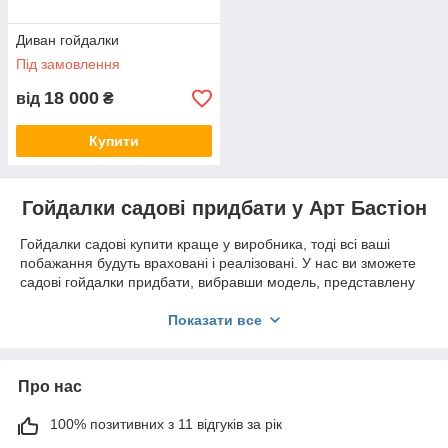
Диван гойдалки
Під замовлення
18 000
від
₴
Купити
Гойдалки садові придбати у Арт Бастіон
Гойдалки садові купити краще у виробника, тоді всі ваші
побажання будуть враховані і реалізовані. У нас ви зможете
садові гойдалки придбати, вибравши модель, представлену
на сторінці, або замовити виріб за індивідуальним проектом.
Ми виготовимо будь-яку вподобану модель в обумовлені
Показати все
терміни.
Ми виробляємо дерев'яні гойдалки — як стаціонарні, так і
підвісні. Стаціонарні гойдалки можуть бути укомплектовані
Про нас
дахом, яка буде служити додатковим захистом від сонця і
атмосферних опадів. Дах може бути покрита будь-яким
100% позитивних з 11 відгуків за рік
матеріалом за бажанням клієнта.