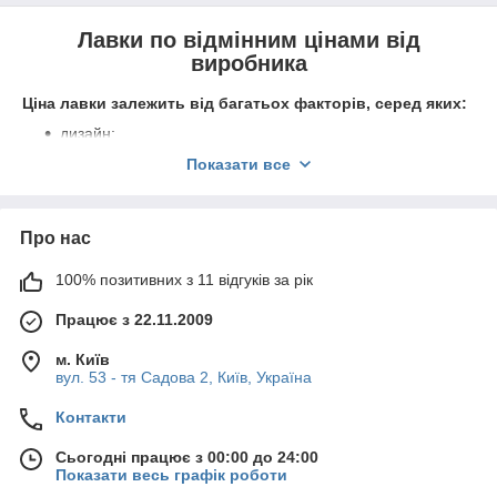
Лавки по відмінним цінами від
виробника
Ціна лавки залежить від багатьох факторів, серед яких:
дизайн;
розмір;
Показати все
використовувані матеріали;
наявність додаткових елементів.
Про нас
Лавки можуть бути стаціонарні, які мають велику вагу, і
мобільні, які з легкістю переносяться з місця на місце.
100% позитивних з 11 відгуків за рік
Вибрати можна лавки, виготовлені з каменю, які
відрізняються високою вартістю за рахунок використання
Працює з 22.11.2009
натуральних матеріалів. Вони красиві зовні і відрізняються
тривалим терміном служби.
м. Київ
вул. 53 - тя Садова 2, Київ, Україна
Дерев'яні лавки користуються великою популярністю за
рахунок невисокої ціни, привабливого зовнішнього вигляду та
Контакти
довговічності. Те ж саме можна сказати і про вироби з
металевим каркасом, який може бути прикрашений кованими
Сьогодні працює з 00:00 до 24:00
елементами. Форма теж може бути оригінальною.
Показати весь графік роботи