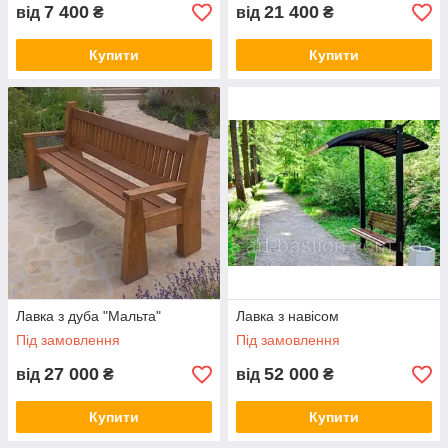
7 400
21 400
від
₴
від
₴
Купити
Купити
Лавка з дуба "Мальта"
Лавка з навісом
Під замовлення
Під замовлення
27 000
52 000
від
₴
від
₴
Купити
Купити