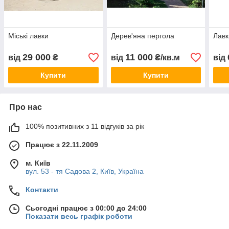
Міські лавки
Дерев'яна пергола
Лавк
29 000
11 000
від
₴
від
₴/кв.м
від
Купити
Купити
Про нас
100% позитивних з 11 відгуків за рік
Працює з 22.11.2009
м. Київ
вул. 53 - тя Садова 2, Київ, Україна
Контакти
Сьогодні працює з 00:00 до 24:00
Показати весь графік роботи