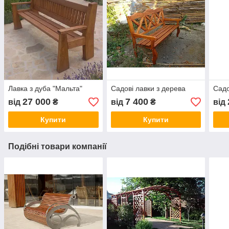
Лавка з дуба "Мальта"
Садові лавки з дерева
Садо
27 000
7 400
від
₴
від
₴
від
Купити
Купити
Подібні товари компанії