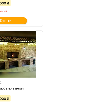
 000 ₴
лення
Купити
2
арбекю з цегли
 000 ₴