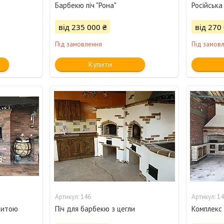
Барбекю піч "Рона"
Російська 
від 235 000 ₴
від 270
Під замовлення
Під замов
Купити
146
14
литою
Піч для барбекю з цегли
Комплекс