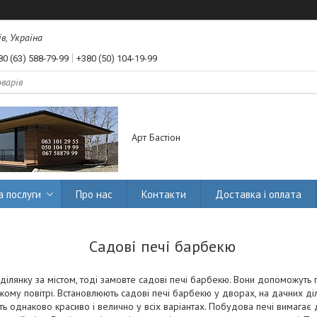
їв, Україна
80 (63) 588-79-99
+380 (50) 104-19-99
Арт Бастіон
а послуги
Про нас
Контакти
Доставка і оплата
Садові печі барбекю
 ділянку за містом, тоді замовте садові печі барбекю. Вони допоможуть 
ому повітрі. Встановлюють садові печі барбекю у дворах, на дачних діл
ь однаково красиво і велично у всіх варіантах. Побудова печі вимагає д