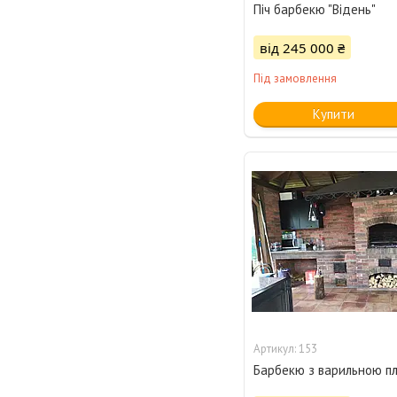
Піч барбекю "Відень"
від 245 000 ₴
Під замовлення
Купити
153
Барбекю з варильною п