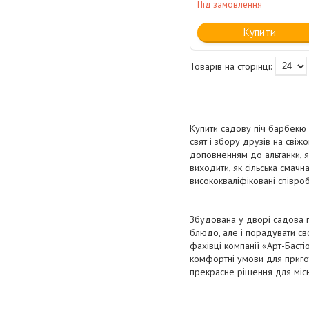
Під замовлення
Купити
Купити садову піч барбекю
свят і збору друзів на сві
доповненням до альтанки, я
виходити, як сільська смачн
висококваліфіковані співро
Збудована у дворі садова п
блюдо, але і порадувати св
фахівці компанії «Арт-Басті
комфортні умови для пригот
прекрасне рішення для місь