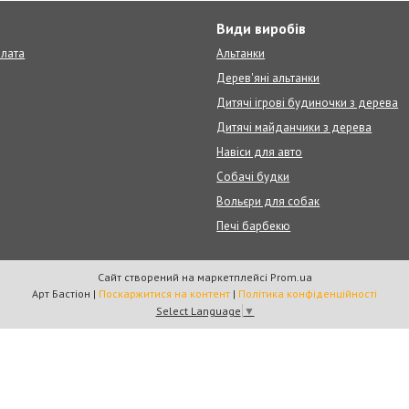
т
Види виробів
плата
Альтанки
Дерев'яні альтанки
Дитячі ігрові будиночки з дерева
Дитячі майданчики з дерева
Навіси для авто
Собачі будки
Вольєри для собак
Печі барбекю
Сайт створений на маркетплейсі
Prom.ua
Арт Бастіон |
Поскаржитися на контент
|
Політика конфіденційності
Select Language
▼