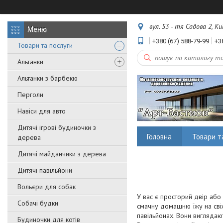
вул. 53 - тя Садова 2, Ки
+380 (67) 588-79-99
+3
Товари та послуги
Альтанки
Альтанки з барбекю
Перголи
Навіси для авто
Дитячі ігрові будиночки з
Головна
Товари т
дерева
Дитячі майданчики з дерева
Дитячі павільйони
Вольєри для собак
У вас є просторий двір або
Собачі будки
смачну домашню їжу на свіж
павільйонах. Вони виглядают
Будиночки для котів