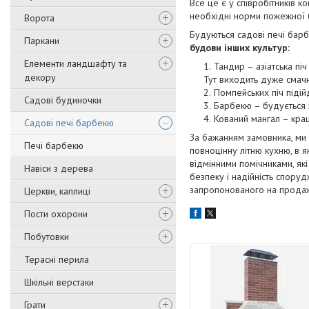
Все це є у співробітників к
необхідні норми пожежної б
Ворота
Будуються садові печі бар
Паркани
будови інших культур:
Елементи ландшафту та
Тандир – азіатська пі
декору
Тут виходить дуже смачн
Помпейських піч підій
Садові будиночки
Барбекю – будується з
Кований мангал – кра
Садові печі барбекю
За бажанням замовника, ми 
Печі барбекю
повноцінну літню кухню, в як
відмінними помічниками, які
Навіси з дерева
безпеку і надійність споруд
запропонованого на продаж
Церкви, каплиці
Пости охорони
Побутовки
Терасні перила
Шкільні верстаки
Грати