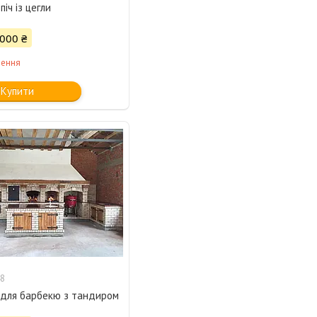
піч із цегли
 000 ₴
лення
Купити
8
 для барбекю з тандиром