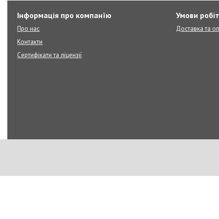
Інформація про компанїю
Умови робі
Про нас
Доставка та о
Контакти
Сертифікати та ліцензії