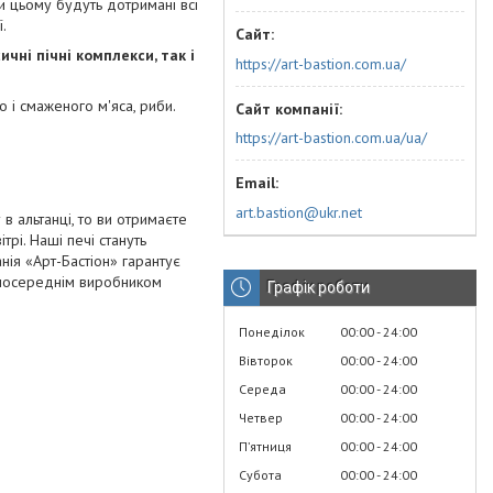
ри цьому будуть дотримані всі
.
чні пічні комплекси, так і
https://art-bastion.com.ua/
 і смаженого м'яса, риби.
https://art-bastion.com.ua/ua/
art.bastion@ukr.net
в альтанці, то ви отримаєте
трі. Наші печі стануть
анія «Арт-Бастіон» гарантує
езпосереднім виробником
Графік роботи
Понеділок
00:00
24:00
Вівторок
00:00
24:00
Середа
00:00
24:00
Четвер
00:00
24:00
Пʼятниця
00:00
24:00
Субота
00:00
24:00