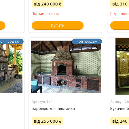
від 240 000 ₴
від 310
Під замовлення
Під замов
Купити
Топ продаж
Топ продаж
154
16
Барбекю для альтанки
Вуличне б
від 255 000 ₴
від 240