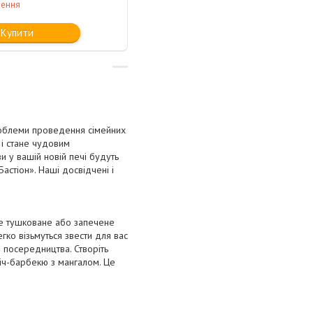
лення
Купити
роблеми проведення сімейних
 і стане чудовим
и у вашій новій печі будуть
астіон». Наші досвідчені і
не тушковане або запечене
гко візьмуться звести для вас
з посередництва. Створіть
піч-барбекю з мангалом. Це