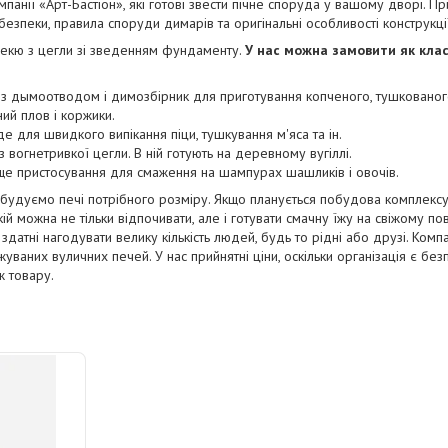
омпанії «Арт-Бастіон», які готові звести пічне споруда у вашому дворі. П
езпеки, правила споруди димарів та оригінальні особливості конструкції
бекю з цегли зі зведенням фундаменту.
У нас можна замовити як класи
ч з дымоотводом і димозбірник для приготування копченого, тушкованого
ий плов і коржики.
де для швидкого випікання піци, тушкування м'яса та ін.
 вогнетривкої цегли. В ній готують на деревному вугіллі.
ще пристосування для смаження на шампурах шашликів і овочів.
будуємо печі потрібного розміру. Якщо планується побудова комплексу 
ій можна не тільки відпочивати, але і готувати смачну їжу на свіжому пові
 здатні нагодувати велику кількість людей, будь то рідні або друзі. Комп
жуваних вуличних печей. У нас прийнятні ціни, оскільки організація є б
 товару.