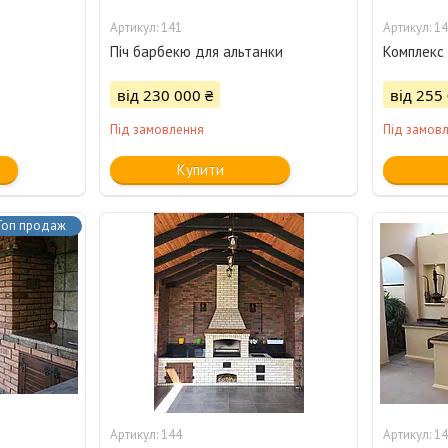
141
14
Піч барбекю для альтанки
Комплекс
від 230 000 ₴
від 255
Під замовлення
Під замов
Купити
Топ продаж
144
14