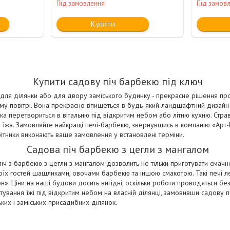
Під замовлення
Під замов
Купити
Купити садову піч барбекю під ключ
 для ділянки або для двору заміського будинку - прекрасне рішення п
жому повітрі. Вона прекрасно впишеться в будь-який ландшафтний дизайн
ка перетвориться в вітальню під відкритим небом або літню кухню. Страв
а їжа. Замовляйте найкращі печі-барбекю, звернувшись в компанію «Арт-Б
бітники виконають ваше замовлення у встановлені терміни.
Садова піч барбекю з цегли з мангалом
іч з барбекю з цегли з мангалом дозволить не тільки приготувати смач
оїх гостей шашликами, овочами барбекю та іншою смакотою. Такі печі ле
он». Ціни на наші будови досить вигідні, оскільки роботи проводяться бе
ування їжі під відкритим небом на власній ділянці, замовивши садову 
ких і заміських присадибних ділянок.