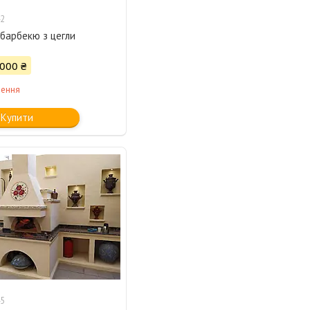
2
 барбекю з цегли
 000 ₴
лення
Купити
5