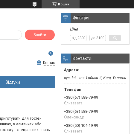
Кошик
Фільтри
Ціна
Знайти
Контакти
Кошик
вул. 53 - тя Садова 2, Київ, Україна
Відгуки
+380 (67) 588-79-99
Єлизавета
+380 (63) 588-79-99
Олександр
приготувати для гостей
янках, в альтанках або
+380 (50) 104-19-99
освіду і спеціальних знань.
Єлизавета