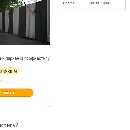
Неділя
00:00
24:00
ий паркан із профнастилу
0 ₴/кв.м
лення
Купити
астилу?