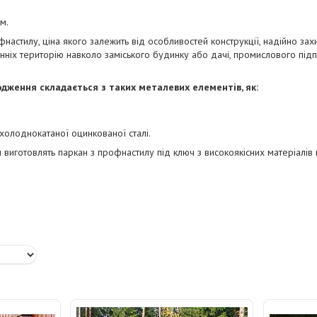
м.
настилу, ціна якого залежить від особливостей конструкції, надійно зах
нніх територію навколо заміського будинку або дачі, промислового під
дження складається з таких металевих елементів, як:
холоднокатаної оцинкованої сталі.
н виготовлять паркан з профнастилу під ключ з високоякісних матеріалів 