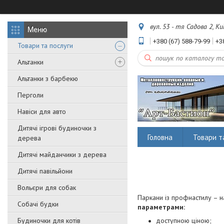
вул. 53 - тя Садова 2, Ки
+380 (67) 588-79-99
+3
Товари та послуги
Альтанки
Альтанки з барбекю
Перголи
Навіси для авто
Дитячі ігрові будиночки з
Головна
Товари т
дерева
Дитячі майданчики з дерева
Дитячі павільйони
Вольєри для собак
Паркани із профнастилу – н
Собачі будки
параметрами:
Будиночки для котів
доступною ціною;