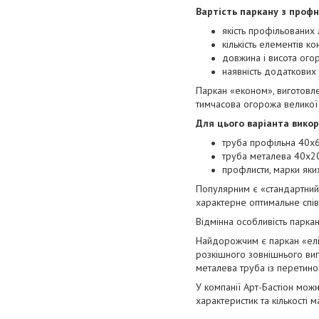
Вартість паркану з профн
якість профільованих л
кількість елементів ко
довжина і висота ого
наявність додаткових
Паркан «економ», виготовле
тимчасова огорожа великої д
Для цього варіанта викор
труба профільна 40х6
труба металева 40х20
профлисти, марки яких
Популярним є «стандартний»
характерне оптимальне співв
Відмінна особливість парка
Найдорожчим є паркан «еліт»
розкішного зовнішнього виг
металева труба із перетин
У компанії Арт-Бастіон мож
характеристик та кількості м