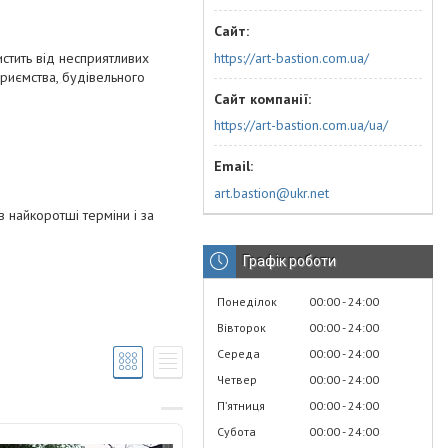
https://art-bastion.com.ua/
истить від несприятливих
приємства, будівельного
https://art-bastion.com.ua/ua/
art.bastion@ukr.net
в найкоротші терміни і за
Графік роботи
Понеділок
00:00
24:00
Вівторок
00:00
24:00
Середа
00:00
24:00
Четвер
00:00
24:00
Пʼятниця
00:00
24:00
Субота
00:00
24:00