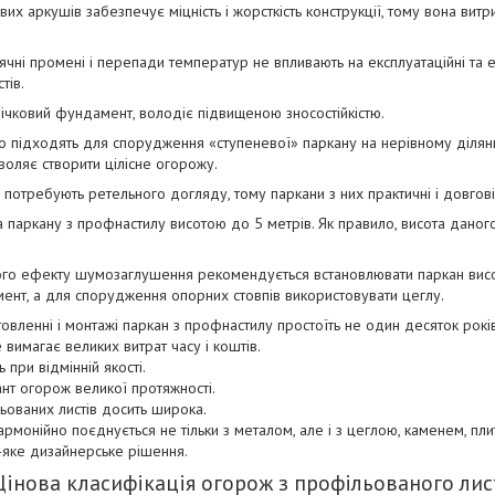
 аркушів забезпечує міцність і жорсткість конструкції, тому вона витри
нячні промені і перепади температур не впливають на експлуатаційні та 
тів.
річковий фундамент, володіє підвищеною зносостійкістю.
о підходять для спорудження «ступеневої» паркану на нерівному ділянц
оляє створити цілісне огорожу.
 потребують ретельного догляду, тому паркани з них практичні і довгові
 паркану з профнастилу висотою до 5 метрів. Як правило, висота даног
го ефекту шумозаглушення рекомендується встановлювати паркан висо
ент, а для спорудження опорних стовпів використовувати цеглу.
овленні і монтажі паркан з профнастилу простоїть не один десяток років
 вимагає великих витрат часу і коштів.
 при відмінній якості.
нт огорож великої протяжності.
ьованих листів досить широка.
рмонійно поєднується не тільки з металом, але і з цеглою, каменем, пли
-яке дизайнерське рішення.
Цінова класифікація огорож з профільованого лис