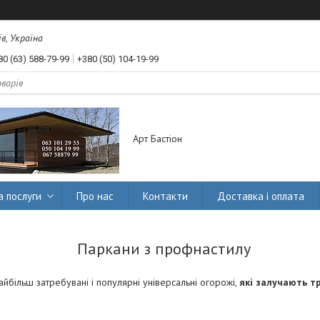
їв, Україна
80 (63) 588-79-99
+380 (50) 104-19-99
Арт Бастіон
а послуги
Про нас
Контакти
Доставка і оплата
Паркани з профнастилу
айбільш затребувані і популярні універсальні огорожі,
які залучають т