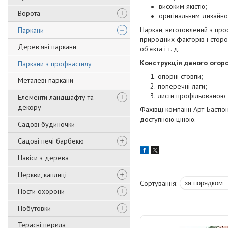
високим якістю;
Ворота
оригінальним дизайно
Паркан, виготовлений з проф
Паркани
природних факторів і сторо
Дерев'яні паркани
об'єкта і т. д.
Конструкція даного огоро
Паркани з профнастилу
опорні стовпи;
Металеві паркани
поперечні лаги;
листи профільованою 
Елементи ландшафту та
декору
Фахівці компанії Арт-Бастіо
доступною ціною.
Садові будиночки
Садові печі барбекю
Навіси з дерева
Церкви, каплиці
Пости охорони
Побутовки
Терасні перила