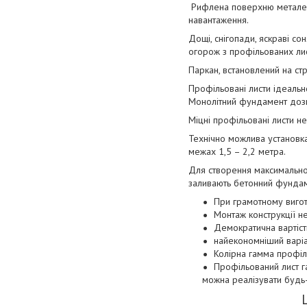
Рифлена поверхню металевих
навантаження.
Дощі, снігопади, яскраві со
огорож з профільованих лис
Паркан, встановлений на ст
Профільовані листи ідеальн
Монолітний фундамент дозв
Міцні профільовані листи не
Технічно можлива установка
межах 1,5 – 2,2 метра.
Для створення максимально
заливають бетонний фундам
При грамотному вигот
Монтаж конструкції не
Демократична вартість
найекономніший варіа
Колірна гамма профіл
Профільований лист га
можна реалізувати будь