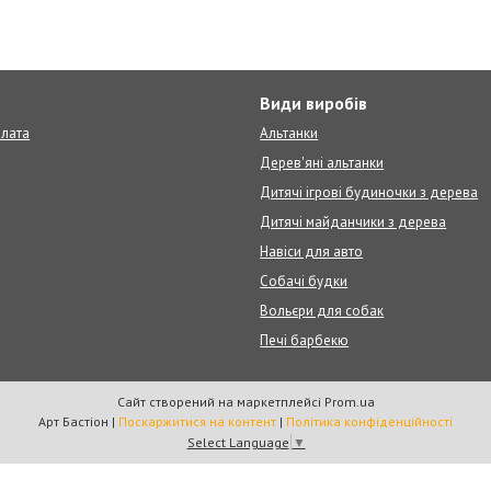
т
Види виробів
плата
Альтанки
Дерев'яні альтанки
Дитячі ігрові будиночки з дерева
Дитячі майданчики з дерева
Навіси для авто
Собачі будки
Вольєри для собак
Печі барбекю
Сайт створений на маркетплейсі
Prom.ua
Арт Бастіон |
Поскаржитися на контент
|
Політика конфіденційності
Select Language
▼