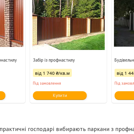
фнастилу
Забір із профнастилу
Будівельн
від 1 740 ₴/кв.м
від 1 44
Під замовлення
Під замов
Купити
практичні господарі вибирають паркани з профн