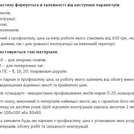
астилу формується в залежності від наступних параметрів:
истів;
нструкції;
рожі;
 елементів.
ний з профнастилу, ціна за метр роботи якого становить від 650 грн., 
ілянки, так і для тривалої експлуатації на невеликій території.
истовуються такі матеріали:
0 – для опорних стовпів;
 – для поперечних лаг;
 ПС – 8, 10, 20; покрівельні шурупи.
 паркан із профнастилу ціна, за роботу якого залежить від обсягу вико
ідношення відмінної якості та прийнятної ціни.
нів «стандарт» - використання профільованих листів марки П-20, кольоро
 класу, виконаний із матеріалів найвищої якості, що є гарантією його міц
ляду на десятки років. Щоб підсилити конструкцію каркаса, висотою 2 м
ом 100х100 або 80х80.
на замовити будь-які паркани з профнастилу, ціна з установкою яких ро
атеріалів, обсягу робіт та складності конструкцій.