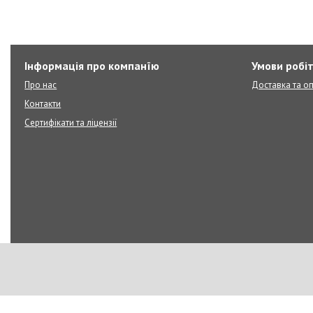
Інформація про компанїю
Умови робі
Про нас
Доставка та о
Контакти
Сертифікати та ліцензії