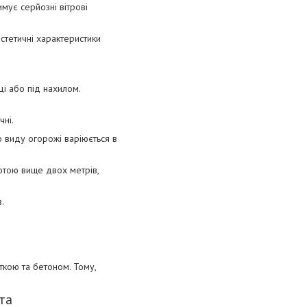
мує серйозні вітрові
естетичні характеристики
і або під нахилом.
чні.
о виду огорожі варіюється в
тою вище двох метрів,
.
ткою та бетоном. Тому,
та