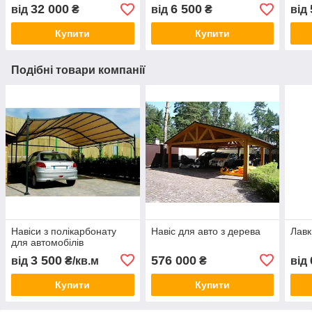
32 000
6 500
від
₴
від
₴
від
Купити
Купити
Подібні товари компанії
Навіси з полікарбонату
Навіс для авто з дерева
Лавк
для автомобілів
3 500
576 000
від
₴/кв.м
₴
від
Купити
Купити