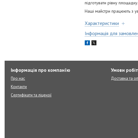
підготувати рівну площадку
Наші майстри працюють з ув
Характеристики
Інформація для замовле
Інформація про компанїю
Умови робі
Про нас
Доставка та о
Контакти
Сертифікати та ліцензії