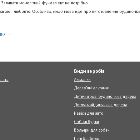
. Заливати монолітний фундамент не потрібно.
агою і любов'ю. Особливо, якщо мова йде про виготовлення будиночків
ння
т
Види виробів
плата
Альтанки
Дерев'яні альтанки
Дитячі ігрові будиночки з дерева
Дитячі майданчики з дерева
Навіси для авто
Собачі будки
Вольєри для собак
Печі барбекю