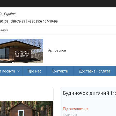
їв, Україна
80 (63) 588-79-99
+380 (50) 104-19-99
Арт Бастіон
а послуги
Про нас
Контакти
Доставка і оплата
Будиночок дитячий іг
Під замовлення
Код:
170