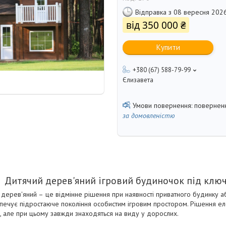
Відправка з 08 вересня 202
від
350 000 ₴
Купити
+380 (67) 588-79-99
Єлизавета
поверненн
за домовленістю
Дитячий дерев'яний ігровий будиночок під клю
 дерев'яний –
це відмінне рішення при наявності приватного будинку аб
ечує підростаюче покоління особистим ігровим простором. Рішення елег
, але при цьому завжди знаходяться на виду у дорослих.