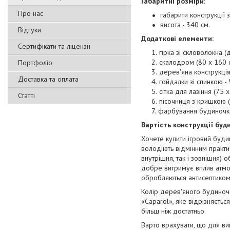
Габаритні розміри:
Про нас
габарити конструкції 
висота - 340 см.
Відгуки
Додаткові елементи:
Сертифікати та ліцензії
гірка зі скловолокна (
скалодром (80 х 160 с
Портфоліо
дерев'яна конструкція
Доставка та оплата
гойдалки зі спинкою - 
сітка для лазіння (75 x
Статті
пісочниця з кришкою (
фарбування будиночка
Вартість конструкції буд
Хочете купити ігровий буди
володіють відмінним практи
внутрішня, так і зовнішня) 
добре витримує вплив атмос
обробляються антисептиком
Колір дерев'яного будиноч
«Caparol», яке відрізняєтьс
більш ніж достатньо.
Варто врахувати, що для ви