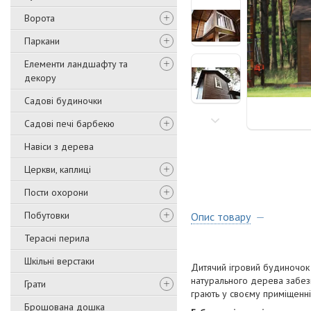
Ворота
Паркани
Елементи ландшафту та
декору
Садові будиночки
Садові печі барбекю
Навіси з дерева
Церкви, каплиці
Пости охорони
Побутовки
Опис товару
Терасні перила
Шкільні верстаки
Дитячий ігровий будиночок
натурального дерева забезп
Грати
грають у своєму приміщенні
Брошована дошка