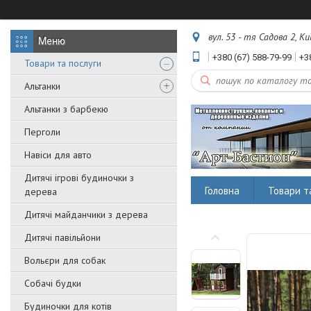
вул. 53 - тя Садова 2, Ки
+380 (67) 588-79-99
+3
Товари та послуги
Альтанки
Альтанки з барбекю
Перголи
Навіси для авто
Дитячі ігрові будиночки з
Головна
Товари т
дерева
Дитячі майданчики з дерева
Дитячі павільйони
Вольєри для собак
Собачі будки
Будиночки для котів