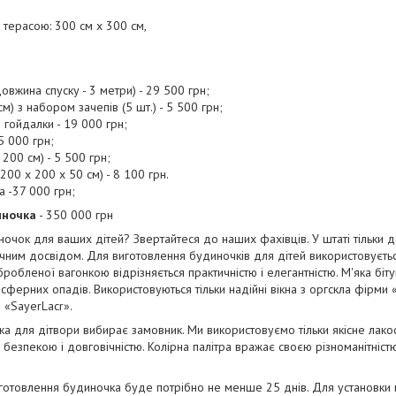
з терасою: 300 см х 300 см,
довжина спуску - 3 метри) - 29 500 грн;
м) з набором зачепів (5 шт.) - 5 500 грн;
 гойдалки - 19 000 грн;
5 000 грн;
 200 см) - 5 500 грн;
200 х 200 х 50 см) - 8 100 грн.
 -37 000 грн;
иночка
- 350 000 грн
ночок для ваших дітей? Звертайтеся до наших фахівців. У штаті тільки д
чним досвідом. Для виготовлення будиночків для дітей використовуєтьс
обробленої вагонкою відрізняється практичністю і елегантністю. М'яка бі
ферних опадів. Використовуються тільки надійні вікна з оргскла фірми «
 «SayerLacr».
ка для дітвори вибирає замовник. Ми використовуємо тільки якісне ла
я безпекою і довговічністю. Колірна палітра вражає своєю різноманітніс
готовлення будиночка буде потрібно не менше 25 днів. Для установки 