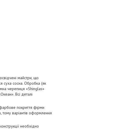
освідчені майстри, що
я суха сосна. Обробка (як
тумна черепиця «Shinglas»
Океан». Всі деталі
кофарбове покриття фірми
тю, тому варіантів оформлення
конструкції необхідно