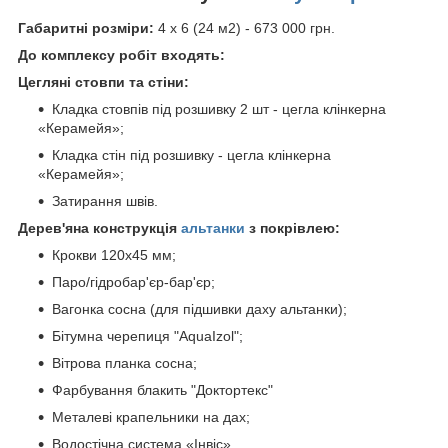
Габаритні розміри:
4 х 6 (24 м2) - 673 000 грн.
До комплексу робіт входять:
Цегляні стовпи та стіни:
Кладка стовпів під розшивку 2 шт - цегла клінкерна
«Керамейя»;
Кладка стін під розшивку - цегла клінкерна
«Керамейя»;
Затирання швів.
Дерев'яна конструкція
альтанки
з покрівлею:
Крокви 120х45 мм;
Паро/гідробар'єр-бар'єр;
Вагонка сосна (для підшивки даху альтанки);
Бітумна черепиця "AquaIzol";
Вітрова планка сосна;
Фарбування блакить "Доктортекс"
Металеві крапельники на дах;
Водостічна система «Інвіс».