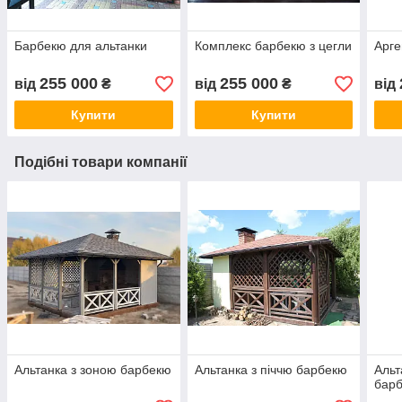
Барбекю для альтанки
Комплекс барбекю з цегли
Арге
255 000
255 000
від
₴
від
₴
від
Купити
Купити
Подібні товари компанії
Альтанка з зоною барбекю
Альтанка з піччю барбекю
Альт
бар