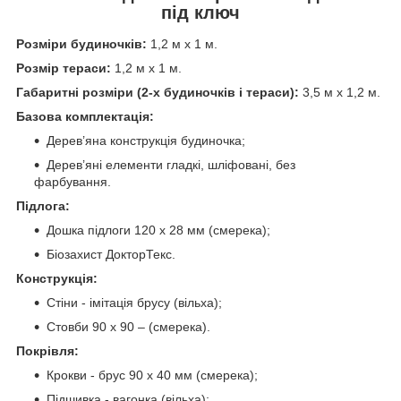
під ключ
Розміри будиночків:
1,2 м х 1 м.
Розмір тераси:
1,2 м х 1 м.
Габаритні розміри (2-х будиночків і тераси):
3,5 м х 1,2 м.
Базова комплектація:
Дерев’яна конструкція будиночка;
Дерев’яні елементи гладкі, шліфовані, без
фарбування.
Підлога:
Дошка підлоги 120 х 28 мм (смерека);
Біозахист ДокторТекс.
Конструкція:
Стіни - імітація брусу (вільха);
Стовби 90 х 90 – (смерека).
Покрівля:
Крокви - брус 90 х 40 мм (смерека);
Підшивка - вагонка (вільха);