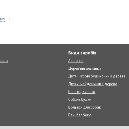
ння
т
Види виробів
плата
Альтанки
Дерев'яні альтанки
Дитячі ігрові будиночки з дерева
Дитячі майданчики з дерева
Навіси для авто
Собачі будки
Вольєри для собак
Печі барбекю