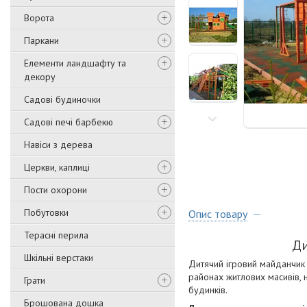
Ворота
Паркани
Елементи ландшафту та
декору
Садові будиночки
Садові печі барбекю
Навіси з дерева
Церкви, каплиці
Пости охорони
Побутовки
Опис товару
Терасні перила
Ди
Шкільні верстаки
Дитячий ігровий майданчик -
районах житлових масивів, н
Грати
будинків.
Брошована дошка