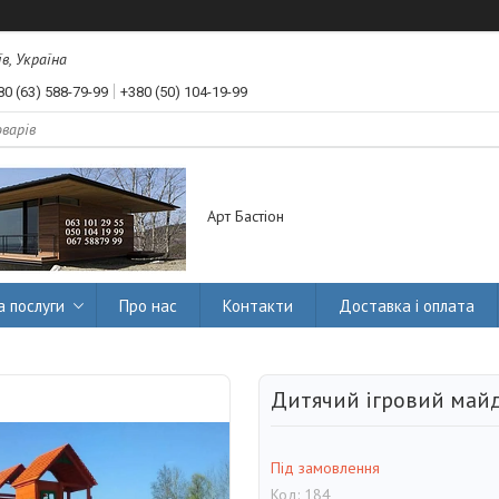
їв, Україна
80 (63) 588-79-99
+380 (50) 104-19-99
Арт Бастіон
а послуги
Про нас
Контакти
Доставка і оплата
Дитячий ігровий май
Під замовлення
Код:
184