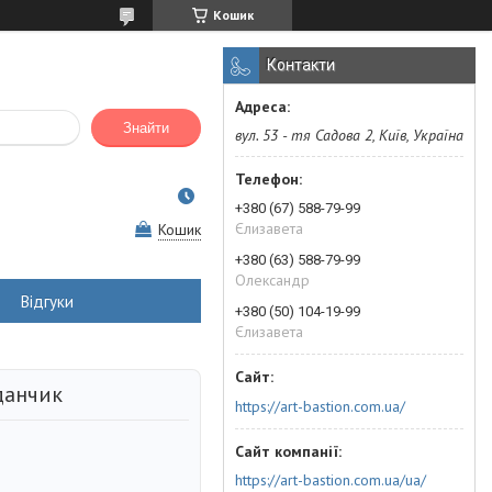
Кошик
Контакти
Знайти
вул. 53 - тя Садова 2, Київ, Україна
+380 (67) 588-79-99
Єлизавета
Кошик
+380 (63) 588-79-99
Олександр
Відгуки
+380 (50) 104-19-99
Єлизавета
данчик
https://art-bastion.com.ua/
https://art-bastion.com.ua/ua/