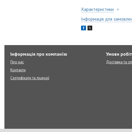
Характеристики
Інформація для замовле
Інформація про компанїю
Умови робі
Про нас
Доставка та о
Контакти
Сертифікати та ліцензії