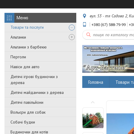
вул. 53 - тя Садова 2, Ки
+380 (67) 588-79-99
+3
Товари та послуги
Альтанки
Альтанки з барбекю
Перголи
Навіси для авто
Дитячі ігрові будиночки з
Головна
Товари т
дерева
Дитячі майданчики з дерева
Дитячі павільйони
Вольєри для собак
Собачі будки
Будиночки для котів