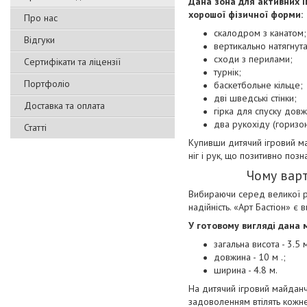
Дана зона для активних і
хорошої фізичної форми:
Про нас
скалодром з канатом;
Відгуки
вертикально натягнута
сходи з перилами;
Сертифікати та ліцензії
турнік;
Портфоліо
баскетбольне кільце;
дві шведські стінки;
Доставка та оплата
гірка для спуску дов
два рукохіду (горизон
Статті
Купивши дитячий ігровий май
ніг і рук, що позитивно позна
Чому варт
Вибираючи серед великої різ
надійність. «Арт Бастіон» є
У готовому вигляді дана 
загальна висота - 3.5
довжина - 10 м .;
ширина - 4.8 м.
На дитячий ігровий майданч
задоволенням втілять кожне