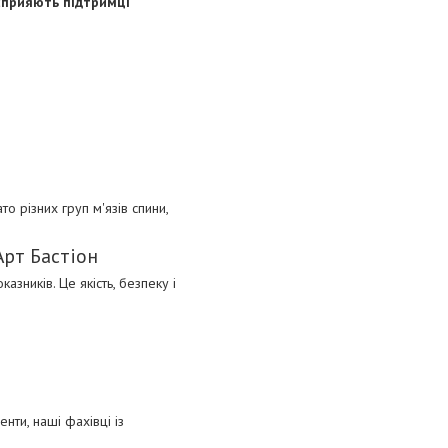
 сприяють підтримці
о різних груп м'язів спини,
Арт Бастіон
азників. Це якість, безпеку і
нти, наші фахівці із