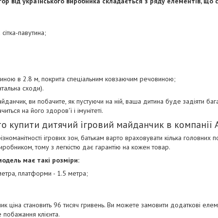
гор від українського виробника складається з ряду елементів, що
 сітка-павутина;
жиною в 2.8 м, покрита спеціальним ковзаючим речовиною;
тальна сходи).
данчик, ви побачите, як пустуючи на ній, ваша дитина буде задіяти багат
читься на його здоров'ї і імунітеті.
о купити дитячий ігровий майданчик в компанії 
номанітності ігрових зон, батькам варто враховувати кілька головних пок
 виробником, тому з легкістю дає гарантію на кожен товар.
модель має такі розміри:
 метра, платформи - 1.5 метра;
ик ціна становить 96 тисяч гривень. Ви можете замовити додаткові елеме
 побажання клієнта.