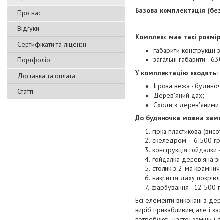
Базова комплектація (без
Про нас
Відгуки
Комплекс має такі розмір
Сертифікати та ліцензії
габарити конструкції 
загальні габарити - 63
Портфоліо
У комплектацію входять:
Доставка та оплата
Ігрова вежа - будиноч
Статті
Дерев'яний дах;
Сходи з дерев'яними
До будиночка можна замо
гірка пластикова (висо
скеледром – 6 500 гр
конструкція гойдалки 
гойдалка дерев'яна зі
столик з 2-ма крамнич
накриття даху покрівл
фарбування - 12 500 г
Всі елементи виконані з де
виріб привабливим, але і з
потребують частої заміни і