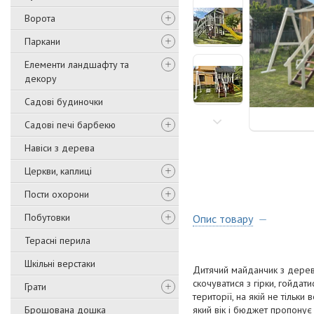
Ворота
Паркани
Елементи ландшафту та
декору
Садові будиночки
Садові печі барбекю
Навіси з дерева
Церкви, каплиці
Пости охорони
Побутовки
Опис товару
Терасні перила
Шкільні верстаки
Дитячий майданчик з дерева
скочуватися з гірки, гойда
Грати
території, на якій не тільки 
Брошована дошка
який вік і бюджет пропонує 