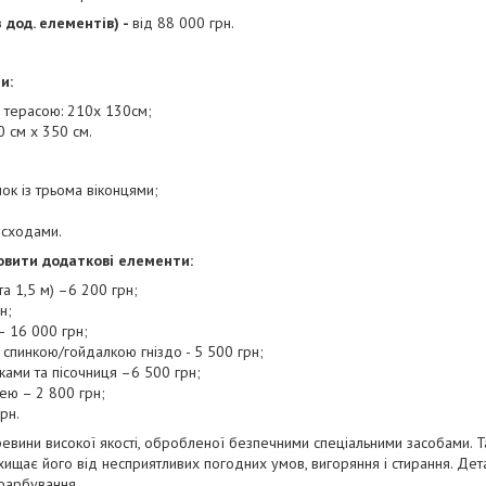
 дод. елементів) -
від 88 000 грн.
и:
з терасою: 210х 130см;
0 см х 350 см.
ок із трьома віконцями;
 сходами.
вити додаткові елементи:
та 1,5 м) –6 200 грн;
н;
– 16 000 грн;
 спинкою/гойдалкою гніздо - 5 500 грн;
ками та пісочниця –6 500 грн;
ею – 2 800 грн;
рн.
ревини високої якості, обробленої безпечними спеціальними засобами. Та
ахищає його від несприятливих погодних умов, вигоряння і стирання. Дет
 фарбування.