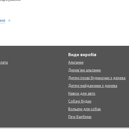
ння
т
Види виробів
плата
Альтанки
Дерев'яні альтанки
Дитячі ігрові будиночки з дерева
Дитячі майданчики з дерева
Навіси для авто
Собачі будки
Вольєри для собак
Печі барбекю