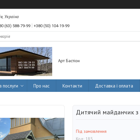
їв, Україна
80 (63) 588-79-99
+380 (50) 104-19-99
Арт Бастіон
а послуги
Про нас
Контакти
Доставка і оплата
Дитячий майданчик з
Під замовлення
Код:
185