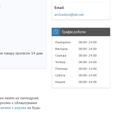
6
art.bastion@ukr.net
Графік роботи
Понеділок
00:00
24:00
Вівторок
00:00
24:00
я товару протягом 14 днів
Середа
00:00
24:00
Четвер
00:00
24:00
Пʼятниця
00:00
24:00
Субота
00:00
24:00
Неділя
00:00
24:00
на лазити на скеледромі,
дорослих є облаштування
данчики з дерева
на будь-