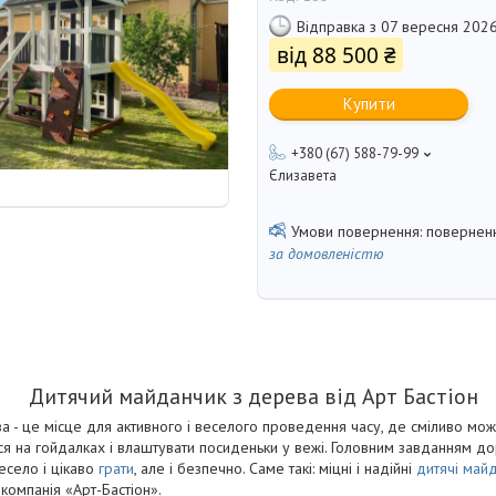
Відправка з 07 вересня 202
від
88 500 ₴
Купити
+380 (67) 588-79-99
Єлизавета
поверненн
за домовленістю
Дитячий майданчик з дерева від Арт Бастіон
 - це місце для активного і веселого проведення часу, де сміливо мож
тися на гойдалках і влаштувати посиденьки у вежі. Головним завданням 
весело і цікаво
грати
, але і безпечно. Саме такі: міцні і надійні
дитячі май
компанія «Арт-Бастіон».