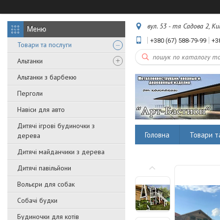
вул. 53 - тя Садова 2, Ки
+380 (67) 588-79-99
+3
Товари та послуги
Альтанки
Альтанки з барбекю
Перголи
Навіси для авто
Дитячі ігрові будиночки з
Головна
Товари т
дерева
Дитячі майданчики з дерева
Дитячі павільйони
Вольєри для собак
Собачі будки
Будиночки для котів