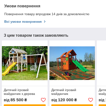
Умови повернення
Повернення товару впродовж 14 днів за домовленістю
Всі умови повернення
З цим товаром також замовляють
Дитячий ігровий
Дитячий ігровий
Дитя
майданчик з дерева
майданчик
майд
85 500
120 000
від
₴
від
₴
від