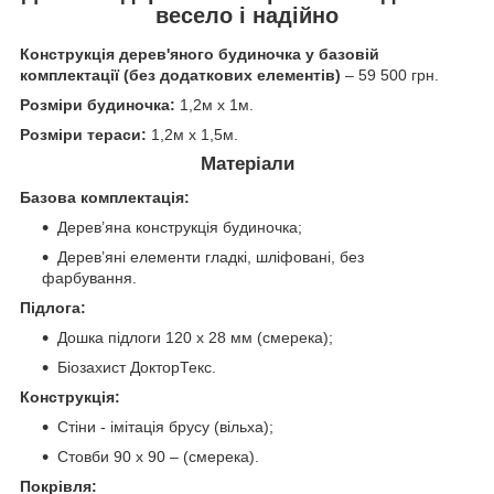
весело і надійно
Конструкція дерев'яного будиночка у базовій
комплектації (без додаткових елементів)
– 59 500 грн.
Розміри будиночка:
1,2м х 1м.
Розміри тераси:
1,2м х 1,5м.
Матеріали
Базова комплектація:
Дерев’яна конструкція будиночка;
Дерев’яні елементи гладкі, шліфовані, без
фарбування.
Підлога:
Дошка підлоги 120 х 28 мм (смерека);
Біозахист ДокторТекс.
Конструкція:
Стіни - імітація брусу (вільха);
Стовби 90 х 90 – (смерека).
Покрівля: