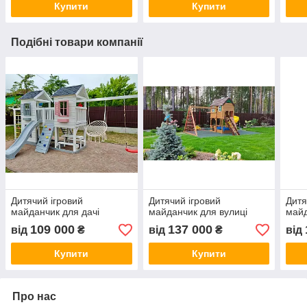
Купити
Купити
Подібні товари компанії
Дитячий ігровий
Дитячий ігровий
Дитя
майданчик для дачі
майданчик для вулиці
май
109 000
137 000
від
₴
від
₴
від
Купити
Купити
Про нас