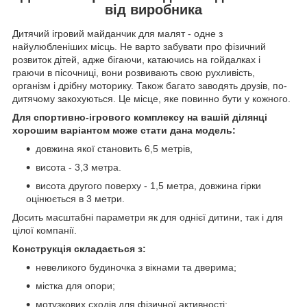
від виробника
Дитячий ігровий майданчик для малят - одне з
найулюбленіших місць. Не варто забувати про фізичний
розвиток дітей, адже бігаючи, катаючись на гойдалках і
граючи в пісочниці, вони розвивають свою рухливість,
організм і дрібну моторику. Також багато заводять друзів, по-
дитячому закохуються. Це місце, яке повинно бути у кожного.
Для спортивно-ігрового комплексу на вашій ділянці
хорошим варіантом може стати дана модель:
довжина якої становить 6,5 метрів,
висота - 3,3 метра.
висота другого поверху - 1,5 метра, довжина гірки
оцінюється в 3 метри.
Досить масштабні параметри як для однієї дитини, так і для
цілої компанії.
Конструкція складається з:
невеликого будиночка з вікнами та дверима;
містка для опори;
мотузкових сходів для фізичної активності;