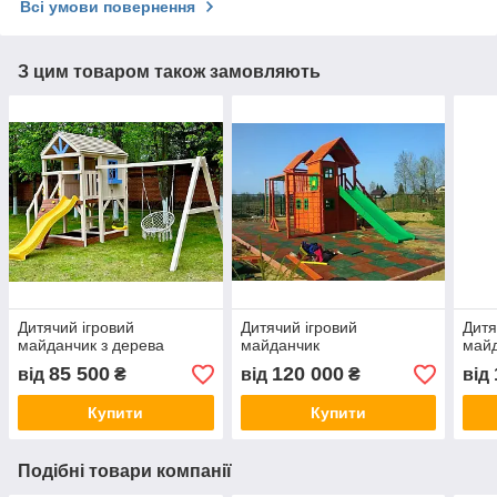
Всі умови повернення
З цим товаром також замовляють
Дитячий ігровий
Дитячий ігровий
Дитя
майданчик з дерева
майданчик
майд
85 500
120 000
від
₴
від
₴
від
Купити
Купити
Подібні товари компанії