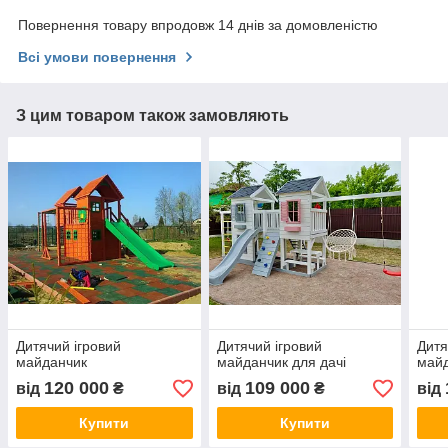
Повернення товару впродовж 14 днів за домовленістю
Всі умови повернення
З цим товаром також замовляють
Дитячий ігровий
Дитячий ігровий
Дитя
майданчик
майданчик для дачі
май
120 000
109 000
від
₴
від
₴
від
Купити
Купити