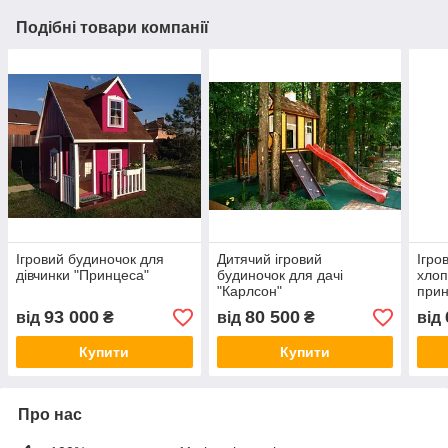
Подібні товари компанії
Ігровий будиночок для
Дитячий ігровий
Ігро
дівчинки "Принцеса"
будиночок для дачі
хлоп
"Карлсон"
прин
93 000
80 500
від
₴
від
₴
від
Купити
Купити
Про нас