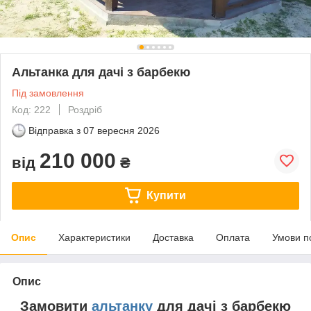
Альтанка для дачі з барбекю
Під замовлення
Код: 222
Роздріб
Відправка з
07 вересня 2026
210 000
від
₴
Купити
Опис
Характеристики
Доставка
Оплата
Умови п
Опис
Замовити
альтанку
для дачі з барбекю