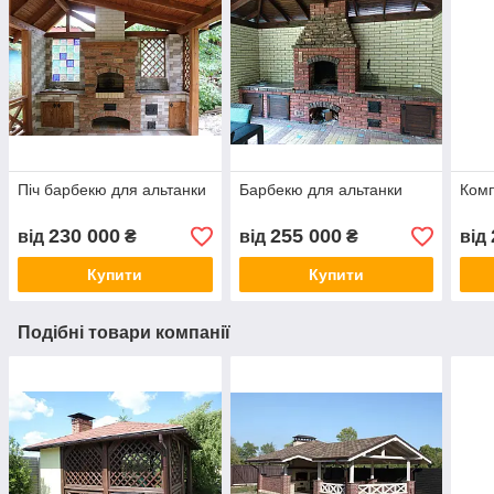
Піч барбекю для альтанки
Барбекю для альтанки
Комп
230 000
255 000
від
₴
від
₴
від
Купити
Купити
Подібні товари компанії