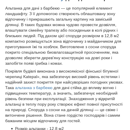
Альтанка для дачі з барбекю — це популярний елемент
ландшафту. З її допомогою створюють облаштовану зону
відпочинку і прикрашають загальну картину на заміській
ділянці. В таких будовах можна чудово провести дозвілля,
влаштувати сімейну трапезу або посиденьки в колі рідних і
близьких людей. Під дахом цієї споруди розміром в 12,8 м
2
компактно розміщується зона відпочинку з майданчиком для
приготування їжі та хозблок. Виготовлене з сосни споруда
покрито спеціальною биовлагозащитной просоченням, яка
дозволяє зберегти дерев'яну конструкцію на довгі роки і
запобігти появі грибка і комах.
Покрівля будівлі виконана з високоякісної фінської бітумної
черепиці Katepal», яка забезпечує високий рівень естетики і
надійний захист покриття при найсуворіших погодних умовах.
Така
альтанка з барбекю
для дачі стійка до впливу вогню і
підвищених температур, а значить, забезпечує необхідний
рівень безпеки при експлуатації. Знаходження у відкритій
альтанці в теплу пору року створює ефект повної присутності
на природі. Споруда з сосни на дачній ділянці — це свіже і
витончене рішення. Вона стане гордістю господарів і самим
бажаним місцем відпочинку для гостей.
Розмір альтанки - 12.8 м2