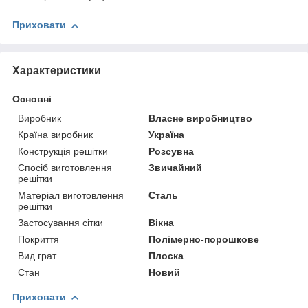
Приховати
Характеристики
Основні
Виробник
Власне виробництво
Країна виробник
Україна
Конструкція решітки
Розсувна
Спосіб виготовлення
Звичайний
решітки
Матеріал виготовлення
Сталь
решітки
Застосування сітки
Вікна
Покриття
Полімерно-порошкове
Вид грат
Плоска
Стан
Новий
Приховати