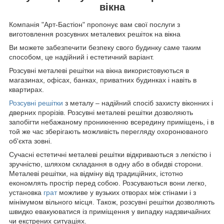
вікна
Компанія "Арт-Бастіон" пропонує вам свої послуги з
виготовлення розсувних металевих решіток на вікна
Ви можете забезпечити безпеку свого будинку саме таким
способом, це надійний і естетичний варіант.
Розсувні металеві решітки на вікна використовуються в
магазинах, офісах, банках, приватних будинках і навіть в
квартирах.
Розсувні решітки
з металу – надійний спосіб захисту віконних і
дверних прорізів. Розсувні металеві решітки дозволяють
запобігти небажаному проникненню всередину приміщень, і в
той же час зберігають можливість перегляду охоронюваного
об'єкта зовні.
Сучасні естетичні металеві решітки відкриваються з легкістю і
зручністю, шляхом складання в одну або в обидві сторони.
Металеві решітки, на відміну від традиційних, істотно
економлять простір перед собою. Розсуваються вони легко,
установка
грат
можливе у вузьких отворах між стінами і з
мінімумом вільного місця. Також, розсувні решітки дозволяють
швидко евакуюватися із приміщення у випадку надзвичайних
чи екстрених ситуаціях.