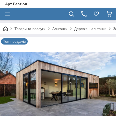
Арт Бастіон
Товари та послуги
Альтанки
Дерев'яні альтанки
З
Топ продажів