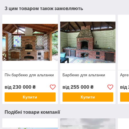
З цим товаром також замовляють
Піч барбекю для альтанки
Барбекю для альтанки
Арге
230 000
255 000
від
₴
від
₴
від
Купити
Купити
Подібні товари компанії