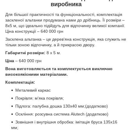
виробника
Для більшої практичності та функціональності, комплектація
заскленої альтанки продумана нами до дрібниць. Її розміри –
8х5 м, що ідеально підійдуть для відпочинку великої компанії.
Ціна конструкції – 640 000 грн
Засклена альтанка – це дерев'яна конструкція, яка служить не
тільки зоною відпочинку, а й прикрасою двору.
Габаритні розміри:
8 х 5 м.
Ціна
– 640 000 грн
Вона виготовляється та комплектується виключно
високоякісними матеріалами.
Комплектація:
Металевий каркас
Покрівля: м'яка покрівля;
Підлога: палубна дошка 130х40 мм;(додатково)
Оскління: розсувна система Alutech (додатково)
Зовнішня і внутрішня обробка: імітація бруса 135х16
мм;