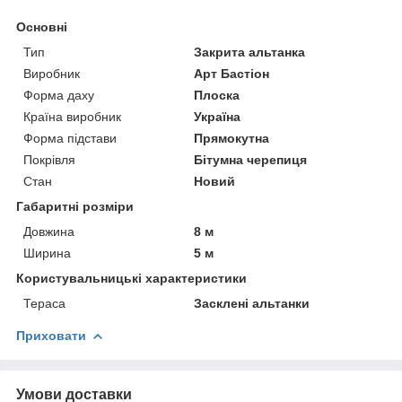
Основні
Тип
Закрита альтанка
Виробник
Арт Бастіон
Форма даху
Плоска
Країна виробник
Україна
Форма підстави
Прямокутна
Покрівля
Бітумна черепиця
Стан
Новий
Габаритні розміри
Довжина
8 м
Ширина
5 м
Користувальницькі характеристики
Тераса
Засклені альтанки
Приховати
Умови доставки