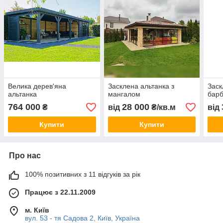
Велика дерев'яна
Засклена альтанка з
Заск
альтанка
мангалом
бар
764 000
28 000
₴
від
₴/кв.м
від
Купити
Купити
Про нас
100% позитивних з 11 відгуків за рік
Працює з 22.11.2009
м. Київ
вул. 53 - тя Садова 2, Київ, Україна