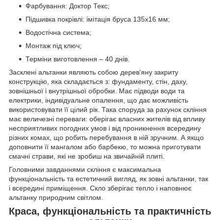
Фарбування: Доктор Текс;
Підшивка покрівлі: імітація бруса 135х16 мм;
Водостічна система;
Монтаж під ключ;
Терміни виготовлення – 40 днів.
Засклені альтанки являють собою дерев'яну закриту
конструкцію, яка складається з: фундаменту, стін, даху,
зовнішньої і внутрішньої обробки. Має підводи води та
електрики, індивідуальне опалення, що дає можливість
використовувати її цілий рік. Така споруда за рахунок скління
має величезні переваги: ​​оберігає власних жителів від впливу
несприятливих погодних умов і від проникнення всередину
різних комах, що робить перебування в ній зручним. А якщо
доповнити її мангалом або барбекю, то можна приготувати
смачні страви, які не зробиш на звичайній плиті.
Головними завданнями скління є максимальна
функціональність та естетичний вигляд, як зовні альтанки, так
і всередині приміщення. Скло зберігає тепло і наповнює
альтанку природним світлом.
Краса, функціональність та практичність