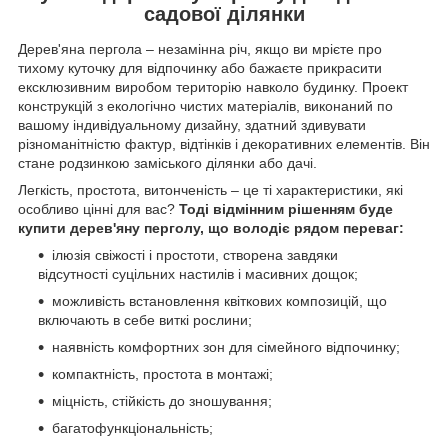
садової ділянки
Дерев'яна пергола – незамінна річ, якщо ви мрієте про
тихому куточку для відпочинку або бажаєте прикрасити
ексклюзивним виробом територію навколо будинку. Проект
конструкцій з екологічно чистих матеріалів, виконаний по
вашому індивідуальному дизайну, здатний здивувати
різноманітністю фактур, відтінків і декоративних елементів. Він
стане родзинкою заміського ділянки або дачі.
Легкість, простота, витонченість – це ті характеристики, які
особливо цінні для вас?
Тоді відмінним рішенням буде
купити дерев'яну перголу, що володіє рядом переваг:
ілюзія свіжості і простоти, створена завдяки
відсутності суцільних настилів і масивних дощок;
можливість встановлення квіткових композицій, що
включають в себе виткі рослини;
наявність комфортних зон для сімейного відпочинку;
компактність, простота в монтажі;
міцність, стійкість до зношування;
багатофункціональність;