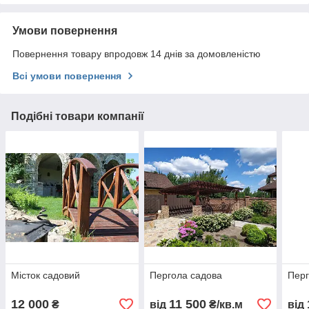
Умови повернення
Повернення товару впродовж 14 днів за домовленістю
Всі умови повернення
Подібні товари компанії
Місток садовий
Пергола садова
Перг
12 000
11 500
₴
від
₴/кв.м
від