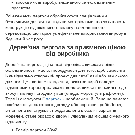
висока якість виробу, виконаного за ексклюзивним
проектом.
Всі елементи перголи обробляються спеціальними
безпечними для життя людини матеріалами, що захищають
конструкцію від шкідливого впливу навколишнього
середовища, що гарантує ефективне використання виробу в
будь-який час року.
Дерев'яна пергола за приємною ціною
від виробника
Дерев'яна пергола, ціна якої відповідає високому рівню
ексклюзивності, має всі передумови для того, щоб замовити
індивідуально створений проект для своєї дачі або заміського
ділянки. Це - вигідне вкладення, оскільки виріб володіє
відмінними характеристиками вологостійкості, не схильне до
зносу і впливу погодних умов (опади, мороз, ультрафіолет).
Термін експлуатації
перголи
- необмежений. Вона не вимагає
особливого додаткового догляду або сервісних робіт.Легка,
витончена конструкція, представлена в безлічі варіантів
моделей, стане окрасою двору і улюбленим місцем сімейного
відпочинку.
Розмір перголи 28м2.