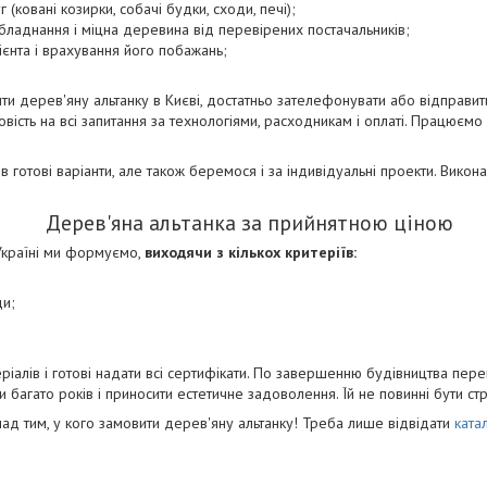
(ковані козирки, собачі будки, сходи, печі);
бладнання і міцна деревина від перевірених постачальників;
ієнта і врахування його побажань;
ити дерев'яну альтанку в Києві, достатньо зателефонувати або відправит
вість на всі запитання за технологіями, расходникам і оплаті. Працюємо 
в готові варіанти, але також беремося і за індивідуальні проекти. Вико
Дерев'яна альтанка за прийнятною ціною
 Україні ми формуємо,
виходячи з кількох критеріїв:
ди;
еріалів і готові надати всі сертифікати. По завершенню будівництва пер
и багато років і приносити естетичне задоволення. Їй не повинні бути страш
ад тим, у кого замовити дерев'яну альтанку! Треба лише відвідати
ката