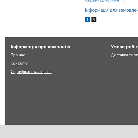
Інформація для замовле
Інформація про компанїю
Умови робі
Про нас
Доставка та о
Контакти
Сертифікати та ліцензії