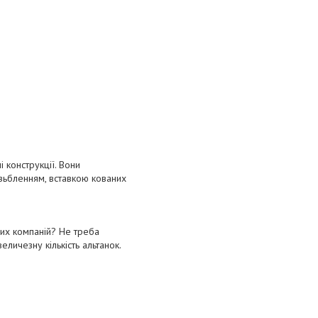
 конструкції. Вони
ізьбленням, вставкою кованих
них компаній? Не треба
еличезну кількість альтанок.