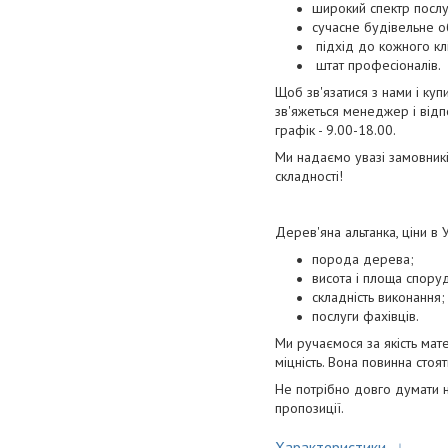
широкий спектр послуг 
сучасне будівельне о
підхід до кожного кл
штат професіоналів.
Щоб зв'язатися з нами і куп
зв'яжеться менеджер і відпо
графік - 9.00-18.00.
Ми надаємо увазі замовникі
складності!
Дерев'яна альтанка, ціни в
порода дерева;
висота і площа спору
складність виконання;
послуги фахівців.
Ми ручаємося за якість мат
міцність. Вона повинна стоят
Не потрібно довго думати н
пропозиції.
Характеристики