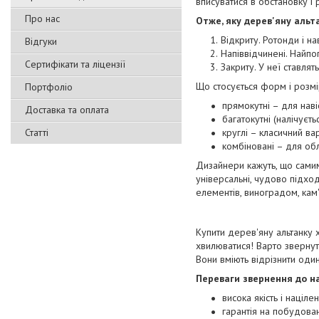
вписуватися в обстановку і 
Про нас
Отже, яку дерев'яну альт
Відкриту. Ротонди і на
Відгуки
Напіввідчинені. Найпо
Сертифікати та ліцензії
Закриту. У неї ставлят
Що стосується форм і розмір
Портфоліо
прямокутні – для наві
Доставка та оплата
багатокутні (налічуєть
Статті
круглі – класичний вар
комбіновані – для обл
Дизайнери кажуть, що самим
універсальні, чудово підхо
елементів, виноградом, ка
Купити дерев'яну альтанку х
хвилюватися! Варто звернути
Вони вміють відрізнити один
Переваги звернення до на
висока якість і націле
гарантія на побудова