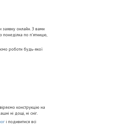
и заявку онлайн. З вами
з понеділка по п'ятницю,
наємо роботи будь-якої
евіряємо конструкцію на
ні ні дощі, ні сніг.
лог
і подивитися всі