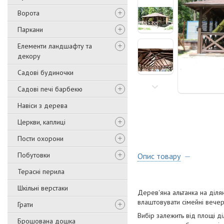
Ворота
Паркани
Елементи ландшафту та
декору
Садові будиночки
Садові печі барбекю
Навіси з дерева
Церкви, каплиці
Пости охорони
Побутовки
Опис товару
Терасні перила
Шкільні верстаки
Дерев'яна альтанка на ділян
влаштовувати сімейні вечер
Грати
Вибір залежить від площі д
Брошована дошка