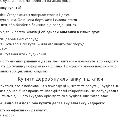
радувати власників протягом багатьох років.
анку купити?
віси. Складаються з чотирьох стовпів і даху.
пулярніша. Оснащена бортиками і склопакетами.
ь печі або барбекю. Захищає від опадів і комах.
ів, то їх багато.
Фахівці об'єднали альтанки в кілька груп:
сів, дерев'яних споруд;
ся шість або вісім кутів) – для напіввідкритих споруд;
іант;
аштування літніх будиночків.
 оптимальним рішенням дерев'яної альтанки – прямокутні або квадратні
дять до будинку і оформлення ділянки. Прикрасити можна по-різному: р
м'яною або цегляною кладкою.
Купити дерев'яну альтанку під ключ
очеться, але є побоювання з приводу ціни, якості та репутації будівель
ся до нас. У нас працюють кваліфіковані співробітники, які побудували в
 стиль від іншого і чудово орієнтуються в будівельних матеріалах.
с, якщо вам потрібно купити дерев'яну альтанку недорого:
ність на ефективний результат;
ні вироби;