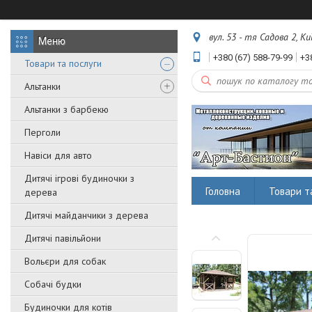
вул. 53 - тя Садова 2, Ки
+380 (67) 588-79-99
+3
Товари та послуги
Альтанки
Альтанки з барбекю
Перголи
Навіси для авто
Дитячі ігрові будиночки з
Головна
Товари т
дерева
Дитячі майданчики з дерева
Дитячі павільйони
Вольєри для собак
Собачі будки
Будиночки для котів