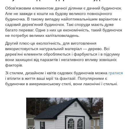
Обов'язковим елементом дачної ділянки є дачний будиночок.
Але не завжди є кошти на будову великого повноцінного
будиночка. В такому випадку найоптимальнішим варіантом є
садовий дерев'яний будиночок. Такі споруди мають дуже
багато переваг. Одне з них це економічність, такий будиночок
не потребує великих капіталовкладень.
Другий плюс-це екологічність, для виготовлення
використовується натуральний матеріал ― дерево. Всі
дерев'яні елементи обробляються і фарбуються і в підсумку
вони захищені від паразитів і негативного впливу зовнішніх
факторів.
Зі стилем, дизайном і квітів садових будиночків можна
гратися
і втілити в життя ваші мрії та фантазії. Популярними є
будиночки в американському стилі, вони лаконічні і стильні.