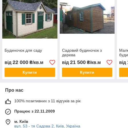
Будиночок для саду
Садовий будиночок з
Мале
дерева
буди
22 000
21 500
від
₴/кв.м
від
₴/кв.м
від
Купити
Купити
Про нас
100% позитивних з 11 відгуків за рік
Працює з 22.11.2009
м. Київ
вул. 53 - тя Садова 2, Київ, Україна