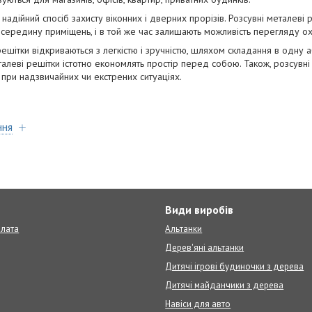
 надійний спосіб захисту віконних і дверних прорізів. Розсувні металеві
ередину приміщень, і в той же час залишають можливість перегляду ох
решітки відкриваються з легкістю і зручністю, шляхом складання в одну 
еталеві решітки істотно економлять простір перед собою. Також, розсув
при надзвичайних чи екстрених ситуаціях.
ння
т
Види виробів
плата
Альтанки
Дерев'яні альтанки
Дитячі ігрові будиночки з дерева
Дитячі майданчики з дерева
Навіси для авто