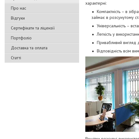
характерні:
Про нас
Компактність – в зібр
займає в розсунутому ста
Відгуки
Універсальність – вст
Сертифікати та ліцензії
Легкість у використан
Портфоліо
Привабливий вигляд д
Доставка та оплата
Відповідність всім в
Статті
Решітки розсувні використов