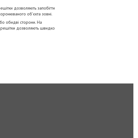
 решітки дозволяють запобігти
оронюваного об'єкта зовні.
або обидві сторони. На
ні решітки дозволяють швидко