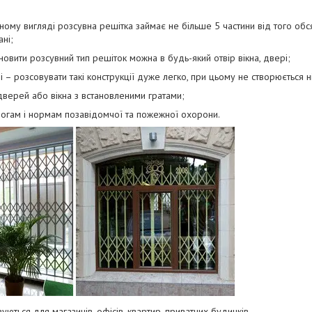
аному вигляді розсувна решітка займає не більше 5 частини від того обс
ні;
ановити розсувний тип решіток можна в будь-який отвір вікна, двері;
ні – розсовувати такі конструкції дуже легко, при цьому не створюється 
верей або вікна з встановленими гратами;
имогам і нормам позавідомчої та пожежної охорони.
уються для магазинів, офісів, квартир, приватних будинків.