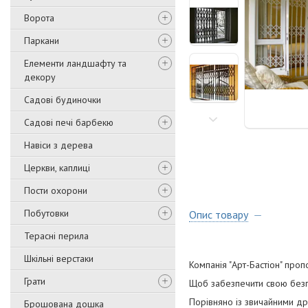
Ворота
Паркани
Елементи ландшафту та
декору
Садові будиночки
Садові печі барбекю
Навіси з дерева
Церкви, каплиці
Пости охорони
Побутовки
Опис товару
Терасні перила
Шкільні верстаки
Компанія "Арт-Бастіон" про
Грати
Щоб забезпечити свою безп
Порівняно із звичайними др
Брошована дошка