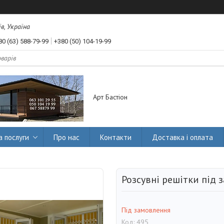
їв, Україна
80 (63) 588-79-99
+380 (50) 104-19-99
Арт Бастіон
а послуги
Про нас
Контакти
Доставка і оплата
Розсувні решітки під 
Під замовлення
Код:
495