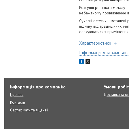
Розсувні решітки з металу –
небажаному проникненню вс
Сучасні естетичні металеві 
відміну від традиційних, м
евакуюватися з приміщення 
Характеристики
Інформація для замовле
Інформація про компанїю
Умови робі
Про нас
Доставка та о
Контакти
Сертифікати та ліцензії