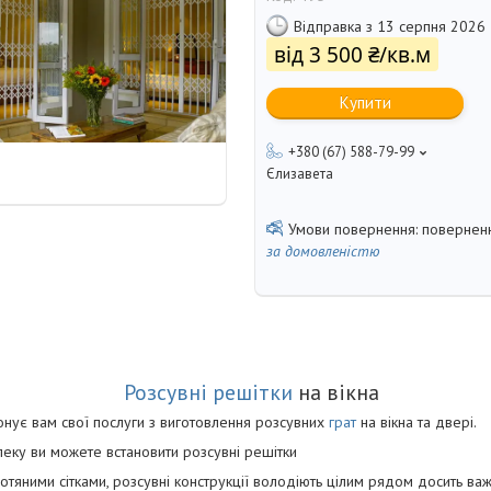
Відправка з 13 серпня 2026
від
3 500 ₴/кв.м
Купити
+380 (67) 588-79-99
Єлизавета
поверненн
за домовленістю
Розсувні решітки
на вікна
понує вам свої послуги з виготовлення розсувних
грат
на вікна та двері.
еку ви можете встановити розсувні решітки
отяними сітками, розсувні конструкції володіють цілим рядом досить ва