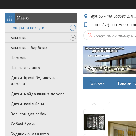
вул. 53 - тя Садова 2, Ки
+380 (67) 588-79-99
+3
Товари та послуги
Альтанки
Альтанки з барбекю
Перголи
Навіси для авто
Дитячі ігрові будиночки з
Головна
Товари т
дерева
Дитячі майданчики з дерева
Дитячі павільйони
Вольєри для собак
Собачі будки
Будиночки для котів