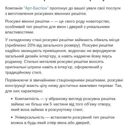
Компанія
"Арт-Бастіон"
пропонує до вашої уваги свої послуги
з виготовлення розсувних віконних решіток.
Розсувні віконні решітки – — це свого роду новаторство,
особливий тип решіток для вікон і дверей з унікальними
властивостями.
У складеному стані розсувні решітки займають обмаль місця
(приблизно 20% від загального розміру). Розсувні решітки
надійно захищають приміщення, водночас не вироджуючи
загальний дизайн інтер'єру, а навіть надаючи йому якусь
родзинку. Стильні металеві розсувні решітки вносять
оригінальні штрихи навіть в інтер'єр, оформлений у
традиційному стилі.
Порівнюючи зі звичайними стаціонарними решітками, розсувні
конструкції мають цілу низку достатньо важливих переваг. Так,
для них характерно:
Компактність — у зібраному вигляді розсувна решітка
займає не більш ніж 5 частини від того об'єму отвору,
який вона займає в розсунутому стані;
Універсальність — встановити розсувний тип решіток
можна в будь-який отвір вікна або дверей;