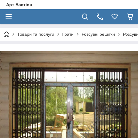
Арт Бастіон
Товари та послуги
Грати
Розсувні решітки
Розсувн