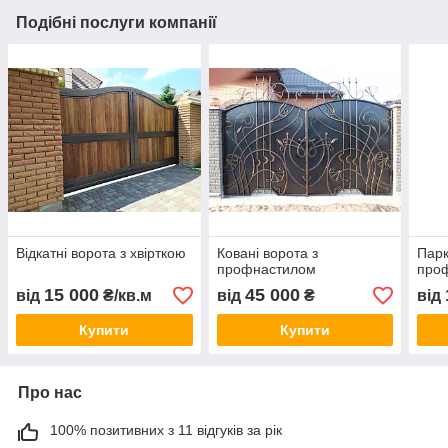
Подібні послуги компанії
Відкатні ворота з хвірткою
Ковані ворота з
Парк
профнастилом
про
15 000
45 000
від
₴/кв.м
від
₴
від
Купити
Купити
Про нас
100% позитивних з 11 відгуків за рік