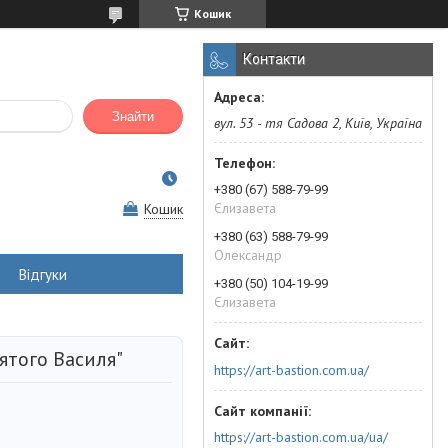
Кошик
Контакти
Знайти
вул. 53 - тя Садова 2, Київ, Україна
+380 (67) 588-79-99
Єлизавета
Кошик
+380 (63) 588-79-99
Олександр
Відгуки
+380 (50) 104-19-99
Єлизавета
ятого Василя"
https://art-bastion.com.ua/
https://art-bastion.com.ua/ua/