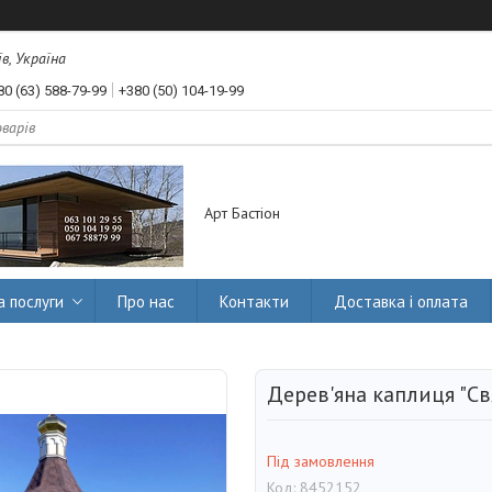
їв, Україна
80 (63) 588-79-99
+380 (50) 104-19-99
Арт Бастіон
а послуги
Про нас
Контакти
Доставка і оплата
Дерев'яна каплиця "Св
Під замовлення
Код:
8452152