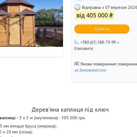
Відправка з 07 вересня 202
від
405 000 ₴
Купити
+380 (67) 588-79-99
Єлизавета
поверненн
за домовленістю
Дерев'яна каплиця під ключ
 каплиці -
3 х 3 м (неутеплена) - 305 000 грн.
45 мм імітація бруса (смерека);
0 х 20 мм (сосна);