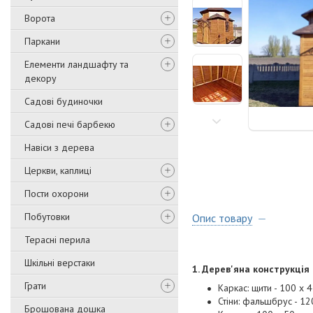
Ворота
Паркани
Елементи ландшафту та
декору
Садові будиночки
Садові печі барбекю
Навіси з дерева
Церкви, каплиці
Пости охорони
Побутовки
Опис товару
Терасні перила
Шкільні верстаки
1. Дерев'яна конструкція
Грати
Каркас: щити - 100 х 
Стіни: фальшбрус - 12
Брошована дошка