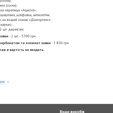
(сосна);
нка (сосна);
умна черепиця «Aqaizol»;
шировка, шліфовка, антисептик;
р на водній основі «Доктортекс»;
каркасі;
2 шт. дерев'яні.
ковки
- 2 шт. - 3700 грн.
ікарбонатом та елемент ковки
- 3 850 грн.
нтаж в вартість не входить.
ння
т
Види виробів