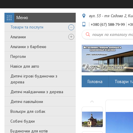
вул. 53 - тя Садова 2, Ки
+380 (67) 588-79-99
+3
Товари та послуги
Альтанки
Альтанки з барбекю
Перголи
Навіси для авто
Дитячі ігрові будиночки з
Головна
Товари т
дерева
Дитячі майданчики з дерева
Дитячі павільйони
Вольєри для собак
Собачі будки
Будиночки для котів