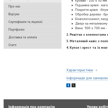
Крокви - 100 х 50 мм 
Підшивка крівлі - ваго
Про нас
Покриття крівлі - біт
Відгуки
Обробка дерева - бро
Біовологозахист, лазу
Сертифікати та ліцензії
Двері на металевому 
Вікна 900 х 700 мм - 
Портфоліо
2. Решітки з елементами 
Доставка та оплата
3. Металевий навіс з пол
Статті
4. Купол і хрест та їх мо
Характеристики
Інформація для замовле
Інформація про компанїю
Умови робі