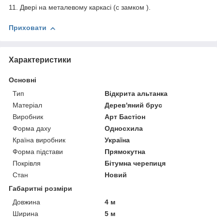
11. Двері на металевому каркасі (с замком ).
Приховати
Характеристики
Основні
Тип
Відкрита альтанка
Матеріал
Дерев'яний брус
Виробник
Арт Бастіон
Форма даху
Односхила
Країна виробник
Україна
Форма підстави
Прямокутна
Покрівля
Бітумна черепиця
Стан
Новий
Габаритні розміри
Довжина
4 м
Ширина
5 м