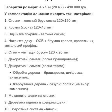
Габаритні розміри:
4 х 5 м (20 м2) - 490 000 грн.
У комплектацію альтанки входять такі матеріали:
1. Стовпи - клеєний брус сосна 120х120 мм;
2. Крокви (сосна) 120х45 мм;
3. Підшивка покрівлі - вагонка сосна;
4. Накриття даху – ОСБ + бітумна кровля, крапельник,
металевий профіль;
5. Стіни – «імітація брусу» 120 х 20 мм;
6. Декоративні ламелі (сосна браширована);
7. Декоративні ламелі (сосна термо);
Обробка дерева – брашировка, шліфовка,
антисептик;
Фарбування дерева - лазурь"Pinotex"(на вибір
замовника).
8. Металеві стакани на стовпи;
9. Дерев'яна підлога в хозприміщеня;
10. Водостічна система «Інвис»;