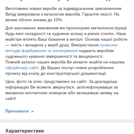
Виготовимо ковані вироби за індивідуальним замовленням.
Виїзд замірювача з каталогом виробів. Гарантія якості. На
великі обсяги знижка до 10%.
Для шанованих замовників ми пропонуємо металоконструкції
будь-якої складності та художню кольку в різних стилях. Наші
майстри втілять Ваші бажання в металі. Основа нашої роботи
— якість і вкладена у виріб душу. Використання
сучасних
методів фарбування та патинування
надають виробам
художнього кування завершеності та вишуканості.
Повний каталог наших виробів Ви можете знайти на нашому
офіційному сайті.
До Ваших послуг повне розроблення
проекту від ескізу до конструкторської документації.
Ціна, фото та опис представлені на сайті. За докладнішу
інформацію Ви можете звернутися, зателефонувавши за
вказаною контактною номером або залишивши заявку на
сайті!
Приховати
Характеристики