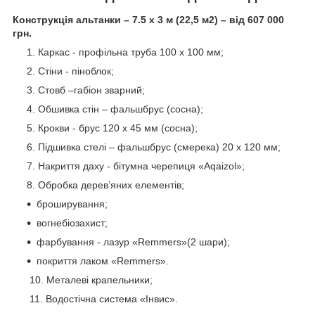
Конструкція альтанки – 7.5 х 3 м (22,5 м2) – від 607 000
грн.
Каркас - профільна труба 100 х 100 мм;
Стіни - піноблок;
Стовб –габіон зварний;
Обшивка стін – фальшбрус (сосна);
Крокви - брус 120 х 45 мм (сосна);
Підшивка стелі – фальшбрус (смерека) 20 х 120 мм;
Накриття даху - бітумна черепиця «Aqaizol»;
Обробка дерев’яних елементів;
броширування;
вогнебіозахист;
фарбування - лазур «Remmers»(2 шари);
покриття лаком «Remmers».
10. Металеві крапельники;
11. Водостічна система «Інвис».