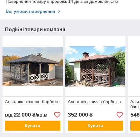
Повернення товару впродовж 14 днів за домовленістю
Всі умови повернення
Подібні товари компанії
Альтанка з зоною барбекю
Альтанка з піччю барбекю
Альт
блок
22 000
352 000
546
від
₴/кв.м
₴
Купити
Купити