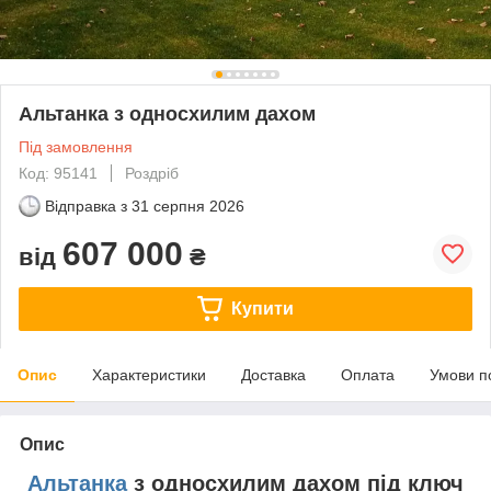
Альтанка з односхилим дахом
Під замовлення
Код: 95141
Роздріб
Відправка з
31 серпня 2026
607 000
від
₴
Купити
Опис
Характеристики
Доставка
Оплата
Умови п
Опис
Альтанка
з односхилим дахом під ключ