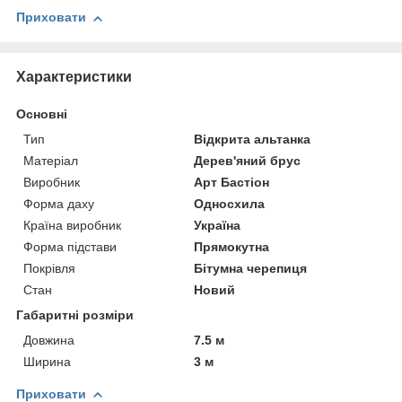
Приховати
Характеристики
Основні
Тип
Відкрита альтанка
Матеріал
Дерев'яний брус
Виробник
Арт Бастіон
Форма даху
Односхила
Країна виробник
Україна
Форма підстави
Прямокутна
Покрівля
Бітумна черепиця
Стан
Новий
Габаритні розміри
Довжина
7.5 м
Ширина
3 м
Приховати