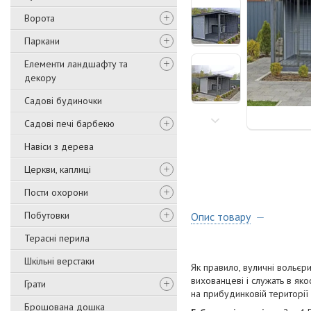
Ворота
Паркани
Елементи ландшафту та
декору
Садові будиночки
Садові печі барбекю
Навіси з дерева
Церкви, каплиці
Пости охорони
Побутовки
Опис товару
Терасні перила
Шкільні верстаки
Як правило, вуличні вольєр
вихованцеві і служать в якос
Грати
на прибудинковій території
Брошована дошка