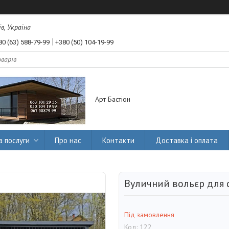
їв, Україна
80 (63) 588-79-99
+380 (50) 104-19-99
Арт Бастіон
а послуги
Про нас
Контакти
Доставка і оплата
Вуличний вольєр для 
Під замовлення
Код:
122