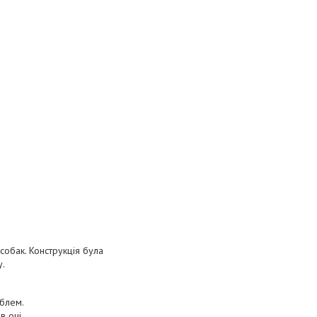
собак. Конструкція була
у.
облем.
в очі.