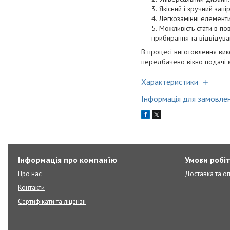
Якісний і зручний зап
Легкозамінні елемент
Можливість стати в п
прибирання та відвідува
В процесі виготовлення вико
передбачено вікно подачі к
Характеристики
Інформація для замовле
Інформація про компанїю
Умови робі
Про нас
Доставка та о
Контакти
Сертифікати та ліцензії