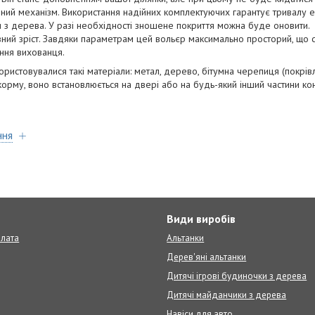
ірний механізм. Використання надійних комплектуючих гарантує тривалу е
и з дерева. У разі необхідності зношене покриття можна буде оновити.
овний зріст. Завдяки параметрам цей вольєр максимально просторий, що
ння вихованця.
ристовувалися такі матеріали: метал, дерево, бітумна черепиця (покрівл
орму, воно встановлюється на двері або на будь-який інший частини ко
ння
т
Види виробів
плата
Альтанки
Дерев'яні альтанки
Дитячі ігрові будиночки з дерева
Дитячі майданчики з дерева
Навіси для авто