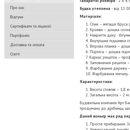
Габаритні розміри
- 2 х 4,
Про нас
Будка утеплена
- від 11 0
Матеріали:
Відгуки
Стіни – імітація бруса 
Сертифікати та ліцензії
Крокви – дошка сосна
Накриття даху - бітум
Портфоліо
Внутрішня підшивка ст
Доставка та оплата
Вітрова планка – дош
Підлога – дошка підло
Статті
Каркас решіток – про
Заповнення решіток –
Фарбування дерева – л
Фарбування металу 
Характеристики:
Висота стовпів – 1,8 м
Загальна висота – 2 м.
Будівельна компанія Арт Ба
продумана до дрібниць, що
Даний вольєр має ряд пер
Просте прибирання. За
Універсальний дизайн.