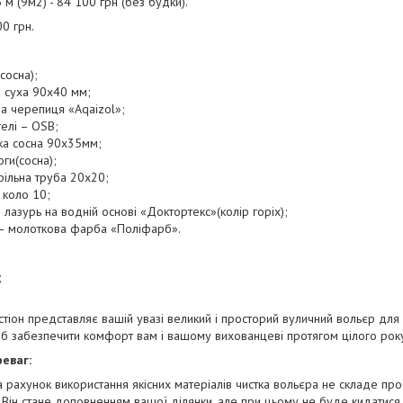
5 м (9м2) - 84 100 грн (без будки).
00 грн.
(сосна);
 суха 90х40 мм;
на черепиця «Aqaizol»;
елі – OSB;
ка сосна 90х35мм;
ги(сосна);
фільна труба 20х20;
 коло 10;
азурь на водній основі «Доктортекс»(колір горіх);
– молоткова фарба «Поліфарб».
;
стіон представляє вашій увазі великий і просторий вуличний вольєр для 
б забезпечити комфорт вам і вашому вихованцеві протягом цілого рок
еваг:
 рахунок використання якісних матеріалів чистка вольєра не складе пр
 Він стане доповненням вашої ділянки, але при цьому не буде кидатися 