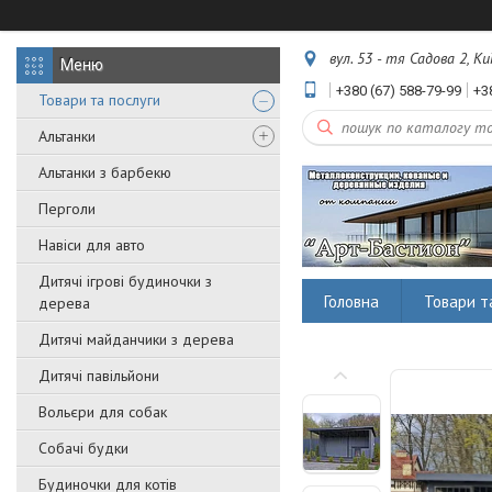
вул. 53 - тя Садова 2, Ки
+380 (67) 588-79-99
+3
Товари та послуги
Альтанки
Альтанки з барбекю
Перголи
Навіси для авто
Дитячі ігрові будиночки з
Головна
Товари т
дерева
Дитячі майданчики з дерева
Дитячі павільйони
Вольєри для собак
Собачі будки
Будиночки для котів