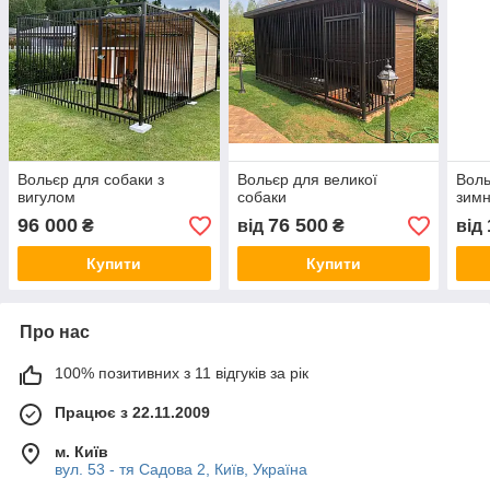
Вольєр для собаки з
Вольєр для великої
Воль
вигулом
собаки
зим
96 000
76 500
₴
від
₴
від
Купити
Купити
Про нас
100% позитивних з 11 відгуків за рік
Працює з 22.11.2009
м. Київ
вул. 53 - тя Садова 2, Київ, Україна