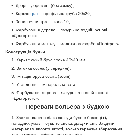
Двері – дерев'яні (без замку);
Каркас
грат
– профільна труба 20х20;
Заповнення грат – коло 10;
Фарбування дерева – лазурь на водній основі
«Доктортекс»
Фарбування металу – молоткова фарба «Полікрас».
Конструкція будки:
Каркас сухий брус сосна 40х40 мм;
Вагонка сосна (у середині);
Імітація бруса сосна (зовні);
Утеплення – мінеральна вата;
Фарбування дерева – лазурь на водній основі
«Доктортекс».
Переваги вольєра з будкою
Захист: ваша собака завжди буде в безпеці від
погодних умов – будь то спека, дощ чи сніг. Завдяки
матеріалам високої якості, вольєр гарантує збереження
тепла взимку і свіжість повітря влітку.