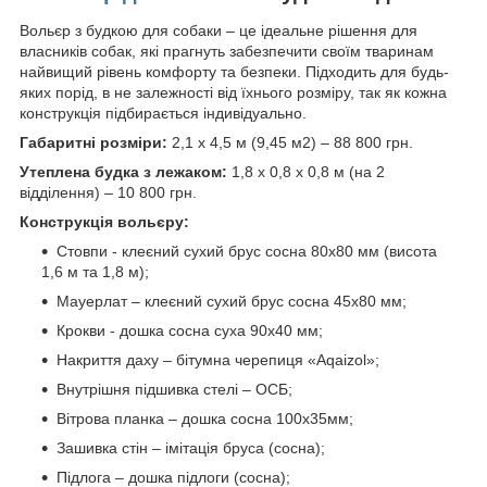
Вольєр з будкою для собаки – це ідеальне рішення для
власників собак, які прагнуть забезпечити своїм тваринам
найвищий рівень комфорту та безпеки. Підходить для будь-
яких порід, в не залежності від їхнього розміру, так як кожна
конструкція підбирається індивідуально.
Габаритні розміри:
2,1 х 4,5 м (9,45 м2) – 88 800 грн.
Утеплена будка з лежаком:
1,8 х 0,8 х 0,8 м (на 2
відділення) – 10 800 грн.
Конструкція вольєру:
Стовпи - клеєний сухий брус сосна 80х80 мм (висота
1,6 м та 1,8 м);
Мауерлат – клеєний сухий брус сосна 45х80 мм;
Крокви - дошка сосна суха 90х40 мм;
Накриття даху – бітумна черепиця «Aqaizol»;
Внутрішня підшивка стелі – ОСБ;
Вітрова планка – дошка сосна 100х35мм;
Зашивка стін – імітація бруса (сосна);
Підлога – дошка підлоги (сосна);