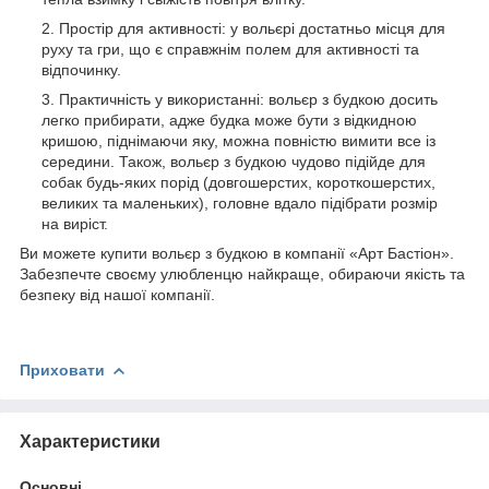
Простір для активності: у вольєрі достатньо місця для
руху та гри, що є справжнім полем для активності та
відпочинку.
Практичність у використанні: вольєр з будкою досить
легко прибирати, адже будка може бути з відкидною
кришою, піднімаючи яку, можна повністю вимити все із
середини. Також, вольєр з будкою чудово підійде для
собак будь-яких порід (довгошерстих, короткошерстих,
великих та маленьких), головне вдало підібрати розмір
на виріст.
Ви можете купити вольєр з будкою в компанії «Арт Бастіон».
Забезпечте своєму улюбленцю найкраще, обираючи якість та
безпеку від нашої компанії.
Приховати
Характеристики
Основні