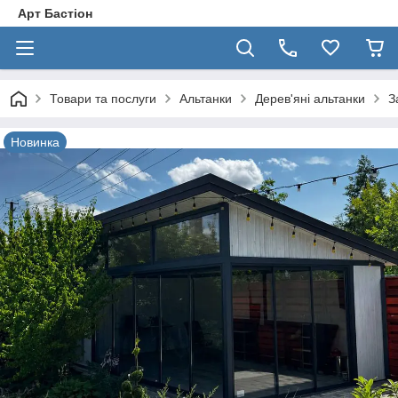
Арт Бастіон
Товари та послуги
Альтанки
Дерев'яні альтанки
З
Новинка