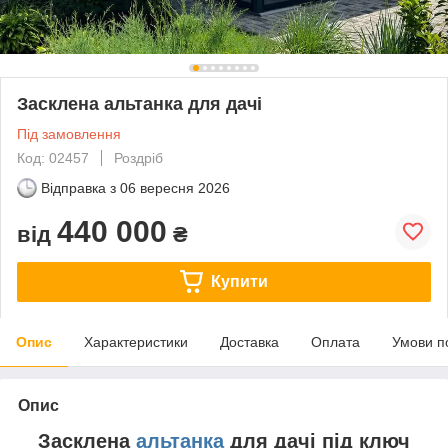
Засклена альтанка для дачі
Під замовлення
Код: 02457
Роздріб
Відправка з
06 вересня 2026
440 000
від
₴
Купити
Опис
Характеристики
Доставка
Оплата
Умови п
Опис
Засклена
альтанка
для дачі під ключ