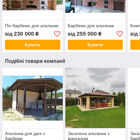
Піч барбекю для альтанки
Барбекю для альтанки
Комп
230 000
255 000
від
₴
від
₴
від
Купити
Купити
Подібні товари компанії
Альтанка для дачі з
Засклена альтанка з
Заск
барбекю
мангалом
бар