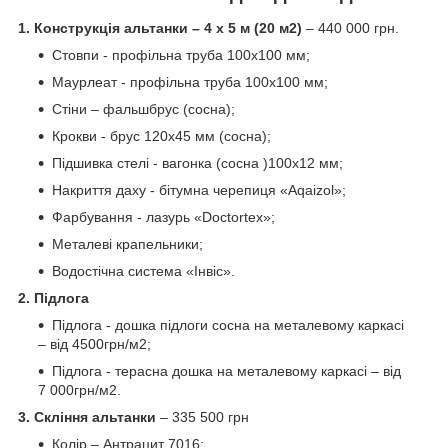
1.
Конструкція альтанки – 4 х 5 м (20 м2)
– 440 000 грн.
Стовпи - профільна труба 100х100 мм;
Маурлеат - профільна труба 100х100 мм;
Стіни – фальшбрус (сосна);
Крокви - брус 120х45 мм (сосна);
Підшивка стелі - вагонка (сосна )100х12 мм;
Накриття даху - бітумна черепиця «Aqaizol»;
Фарбування - лазурь «Doctortex»;
Металеві крапельники;
Водостічна система «Інвіс».
2. Підлога
Підлога - дошка підлоги сосна на металевому каркасі
– від 4500грн/м2;
Підлога - терасна дошка на металевому каркасі – від
7 000грн/м2.
3. Скління альтанки
– 335 500 грн
Колір – Антрацит 7016;