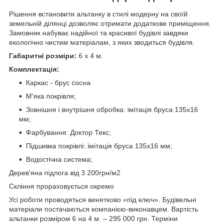
Рішення встановити альтанку в стилі модерну на своїй
земельній ділянці дозволяє отримати додаткове приміщення.
Замовник набуває надійної та красивої будівлі завдяки
екологічно чистим матеріалам, з яких зводиться будівля.
Габаритні розміри:
6 х 4 м.
Комплектація:
Каркас - брус сосна
М'яка покрівля;
Зовнішня і внутрішня обробка: імітація бруса 135х16
мм;
Фарбування: Доктор Текс;
Підшивка покрівлі: імітація бруса 135х16 мм;
Водостічна система;
Дерев'яна підлога від 3 200грн/м2
Скління прораховується окремо
Усі роботи проводяться винятково «під ключ». Будівельні
матеріали постачаються компанією-виконавцем. Вартість
альтанки розміром 6 на 4 м. – 295 000 грн. Терміни