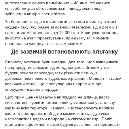
виготовлення даного приміщення – 40 днів. Усі нюанси
співробітництва обговорюються індивідуально після
здійснення вимірів спеціалістом.
За бажання завжди є альтернатива звести альтанку в стилі
модерн таку, яку бажає замовник. Незалежно від її розмірів
вартість за м2 становить від 12 300 грн. Коригування можна
вносити на етапі проектування, при цьому всі моменти
попередньо узгоджуються із замовником.
Де зазвичай встановлюють альтанку
Спочатку альтанки були вигадані для того, щоб відпочивати
на природі, незалежно від погодних умов. Згодом у такі
будови почали впроваджувати різну стилістику, з
дотриманням певного художнього рішення. Модерн – старий
класичний стиль, що є популярним напрямком при
спорудженні даної споруди.
Щоб приміщення ідеально виглядало на ділянці, варто
визначитися і уявити, як воно вписуватиметься у загальну
картину всієї території. Нерідко, їх встановлюють поблизу
кафе та ресторанів, щоб дати можливість відвідувачам
насолодитися видами природи на свіжому повітрі. Політ
фантазії в оформленні такої будівлі дозволяє не переживати