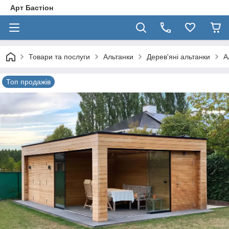
Арт Бастіон
Товари та послуги
Альтанки
Дерев'яні альтанки
А
Топ продажів