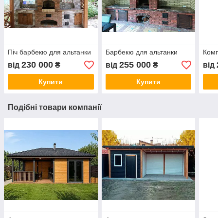
Піч барбекю для альтанки
Барбекю для альтанки
Комп
230 000
255 000
від
₴
від
₴
від
Купити
Купити
Подібні товари компанії