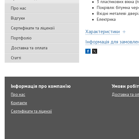
3 пластикових вікна (
Покрівля: бітумна чер
Про нас
Вхідні металеві двері
Відгуки
Електрика
Сертифікати та ліцензії
Характеристики
Портфоліо
Інформація для замовле
Доставка та оплата
Статті
Інформація про компанїю
Умови робі
Про нас
Доставка та о
Контакти
Сертифікати та ліцензії