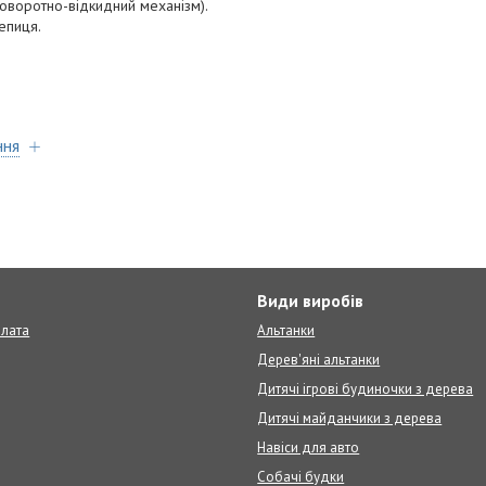
поворотно-відкидний механізм).
епиця.
.
ння
т
Види виробів
плата
Альтанки
Дерев'яні альтанки
Дитячі ігрові будиночки з дерева
Дитячі майданчики з дерева
Навіси для авто
Собачі будки