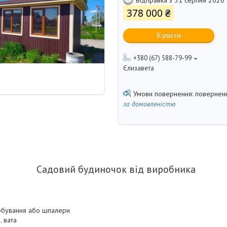
378 000 ₴
Купити
+380 (67) 588-79-99
Єлизавета
поверненн
за домовленістю
Садовий будиночок від виробника
рбування або шпалери
. вата