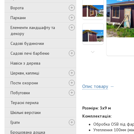
Ворота
Паркани
Елементи ландшафту та
декору
Садові будиночки
Садові печі барбекю
Навіси з дерева
Церкви, каплиці
Пости охорони
Опис товару
Побутовки
Терасні перила
Розміри: 3х9 м
Шкільні верстаки
Комплектація:
Грати
Обробка OSB під фа
Утеплення 100мм (мін
Брошована дошка