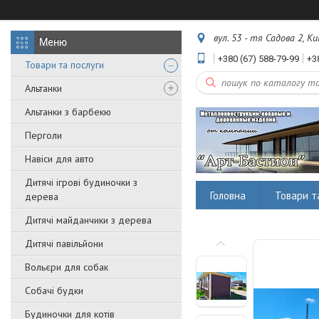
вул. 53 - тя Садова 2, Ки
+380 (67) 588-79-99
+3
Товари та послуги
Альтанки
Альтанки з барбекю
Перголи
Навіси для авто
Дитячі ігрові будиночки з
Головна
Товари т
дерева
Дитячі майданчики з дерева
Дитячі павільйони
Вольєри для собак
Собачі будки
Будиночки для котів