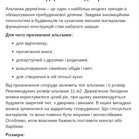
Альтанка дерев'яна – це один з найбільш модних трендів із
облаштування прибудинкової ділянки. Завдяки інноваційним
технологіям в будівництві та сучасним якісним матеріалам,
функціонал конструкцій став набагато ширше.
Для чого призначені альтанки:
для відпочинку;
прочитання книги;
длязустрічей з друзями і родичами;
влаштовування сімейних обідів і свят;
для створення в ній літньої кухні.
Від призначення споруди залежить тип альтанки і її розмір.
Рекомендуємо розмір альтанки 11 м2. Дерев'яною бесідкою
можна користуватися цілий рік, при цьому рекомендується
будувати закритий тип, з дверима і вікнами. В інших випадках
можна зупинитися на відкритому спорудженні. Що стосується
матеріалів, то вони повинні бути міцними і вогнестійкими.
Особливо, коли власники бажають поставити мангал або
барбекю.
Розміри: