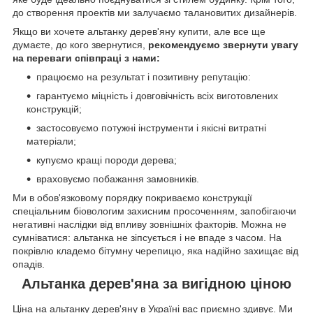
до створення проектів ми залучаємо талановитих дизайнерів.
Якщо ви хочете альтанку дерев'яну купити, але все ще
думаєте, до кого звернутися,
рекомендуємо звернути увагу
на переваги співпраці з нами:
працюємо на результат і позитивну репутацію:
гарантуємо міцність і довговічність всіх виготовлених
конструкцій;
застосовуємо потужні інструменти і якісні витратні
матеріали;
купуємо кращі породи дерева;
враховуємо побажання замовників.
Ми в обов'язковому порядку покриваємо конструкції
спеціальним біовологим захисним просоченням, запобігаючи
негативні наслідки від впливу зовнішніх факторів. Можна не
сумніватися: альтанка не зіпсується і не впаде з часом. На
покрівлю кладемо бітумну черепицю, яка надійно захищає від
опадів.
Альтанка дерев'яна за вигідною ціною
Ціна на альтанку дерев'яну в Україні вас приємно здивує. Ми