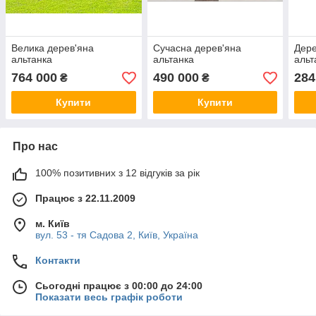
Велика дерев'яна
Сучасна дерев'яна
Дере
альтанка
альтанка
альт
764 000
490 000
284
₴
₴
Купити
Купити
Про нас
100% позитивних з 12 відгуків за рік
Працює з 22.11.2009
м. Київ
вул. 53 - тя Садова 2, Київ, Україна
Контакти
Сьогодні працює з 00:00 до 24:00
Показати весь графік роботи