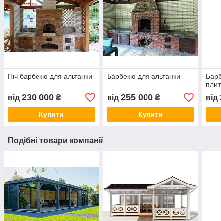
Піч барбекю для альтанки
Барбекю для альтанки
Барб
пли
230 000
255 000
від
₴
від
₴
від
Купити
Купити
Подібні товари компанії