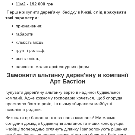
11м2 - 192 000 грн
Перш ніж купити дерев'яну бесідку в Києві,
слід врахувати
такі параметри:
призначення;
габарити;
кількість місць;
грунт і рельєф;
освітленість;
наявність малих архітектурних форм.
Замовити альтанку дерев'яну в компанії
Арт Бастіон
Купувати дерев'яну альтанку варто в надійної будівельної
компанії. Адже кожному господарю хочеться, щоб споруда
простояла багато років, і в ньому збиралися майбутні
покоління родини.
Виконати це бажання готова наша компанія! Ми маємо
солідний досвід в будівництві альтанок та інших конструкцій.
Фахівці попередньо оглянуть ділянку і запропонують рішення,
яке буде ідеально поєднуватися зі стилем будинку. Крім того,