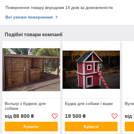
Повернення товару впродовж 14 днів за домовленістю
Всі умови повернення
Подібні товари компанії
Вольєр з будкою для
Будка для собаки і кішки
Вули
собаки
88 800
19 500
від
₴
₴
від
Купити
Купити