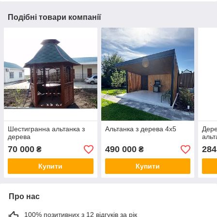
Подібні товари компанії
Шестигранна альтанка з
Альтанка з дерева 4х5
Дере
дерева
альт
70 000
490 000
284
₴
₴
Купити
Купити
Про нас
100% позитивних з 12 відгуків за рік