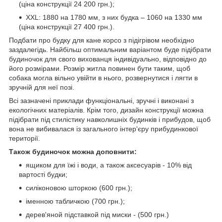
(ціна конструкції 24 200 грн.);
XXL: 1880 на 1780 мм, з них будка – 1060 на 1330 мм
(ціна конструкції 27 400 грн.).
Подбати про будку для кане корсо з підігрівом необхідно
заздалегідь. Найбільш оптимальним варіантом буде підібрати
будиночок для свого вихованця індивідуально, відповідно до
його розмірами. Розмір житла повинен бути таким, щоб
собака могла вільно увійти в нього, розвернутися і лягти в
зручній для неї позі.
Всі зазначені приклади функціональні, зручні і виконані з
екологічних матеріалів. Крім того, дизайн конструкції можна
підібрати під стилістику навколишніх будинків і прибудов, щоб
вона не вибивалася із загального інтер'єру прибудинкової
території.
Також будиночок можна доповнити:
ящиком для їжі і води, а також аксесуарів - 10% від
вартості будки;
силіконовою шторкою (600 грн.);
іменною табличкою (700 грн.);
дерев'яной підставкой під миски - (500 грн.)