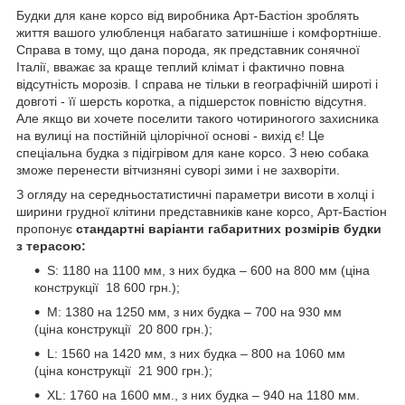
Будки для кане корсо від виробника Арт-Бастіон зроблять
життя вашого улюбленця набагато затишніше і комфортніше.
Справа в тому, що дана порода, як представник сонячної
Італії, вважає за краще теплий клімат і фактично повна
відсутність морозів. І справа не тільки в географічній широті і
довготі - її шерсть коротка, а підшерсток повністю відсутня.
Але якщо ви хочете поселити такого чотириногого захисника
на вулиці на постійній цілорічної основі - вихід є! Це
спеціальна будка з підігрівом для кане корсо. З нею собака
зможе перенести вітчизняні суворі зими і не захворіти.
З огляду на середньостатистичні параметри висоти в холці і
ширини грудної клітини представників кане корсо,
Арт-Бастіон
пропонує
стандартні варіанти габаритних розмірів будки
з терасою:
S: 1180 на 1100 мм, з них будка – 600 на 800 мм (ціна
конструкції 18 600 грн.);
М: 1380 на 1250 мм, з них будка – 700 на 930 мм
(ціна конструкції 20 800 грн.);
L: 1560 на 1420 мм, з них будка – 800 на 1060 мм
(ціна конструкції 21 900 грн.);
XL: 1760 на 1600 мм., з них будка – 940 на 1180 мм.