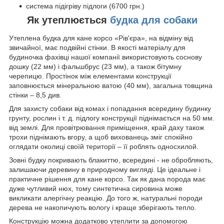
система підігріву підлоги (6700 грн.)
Як утеплюється
будка для собаки
Утеплена будка для кане корсо
«Рів'єра»,
на відміну від
звичайної, має подвійні стінки. В якості матеріалу для
будиночка фахівці нашої компанії використовують соснову
дошку (22 мм) і фальшбрус (23 мм), а також бітумну
черепицю. Простінок між елементами конструкції
заповнюється мінеральною ватою (40 мм), загальна товщина
стінки – 8,5 див.
Для захисту собаки від комах і попадання всередину будинку
грунту, рослин і т. д. підлогу конструкції піднімається на 50 мм.
від землі. Для провітрювання приміщення, край даху також
трохи піднімають вгору, а щоб вихованець зміг спокійно
оглядати околиці своїй території – її роблять односхилой.
Зовні будку покривають блакиттю, всередині - не обробляють,
залишаючи деревину в природному вигляді. Це ідеальне і
практичне рішення для кане корсо. Так як дана порода має
дуже чутливий нюх, тому синтетична сировина може
викликати алергічну реакцію. До того ж, натуральні породи
дерева не накопичують вологу і краще зберігають тепло.
Конструкцію можна додатково утеплити за допомогою