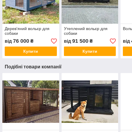
Дерев'яний вольєр для
Утеплений вольєр для
Воль
собаки
собаки
76 000
91 500
від
₴
від
₴
від
Купити
Купити
Подібні товари компанії