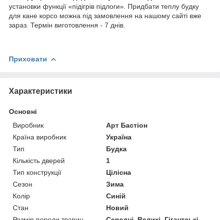
установки функції «підігрів підлоги». Придбати теплу будку
для кане корсо можна під замовлення на нашому сайті вже
зараз. Термін виготовлення - 7 днів.
Приховати
Характеристики
Основні
Виробник
Арт Бастіон
Країна виробник
Україна
Тип
Будка
Кількість дверей
1
Тип конструкції
Цілісна
Сезон
Зима
Колір
Синій
Стан
Новий
Розмір породи тварин
Середні, Великі, Гігантські